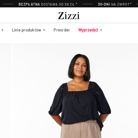
BEZPŁATNA
DOSTAWA OD 59 ZŁ *
30-DNI
NA ZWROT*
Linie produktów
Preorder
Wyprzedaż