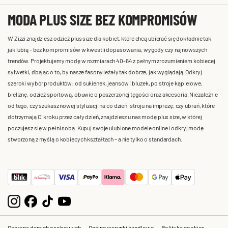
MODA PLUS SIZE BEZ KOMPROMISÓW
W Zizzi znajdziesz odzież plus size dla kobiet, które chcą ubierać się dokładnie tak,
jak lubią – bez kompromisów w kwestii dopasowania, wygody czy najnowszych
trendów. Projektujemy modę w rozmiarach 40-64 z pełnym zrozumieniem kobiecej
sylwetki, dbając o to, by nasze fasony leżały tak dobrze, jak wyglądają. Odkryj
szeroki wybór produktów: od sukienek, jeansów i bluzek, po stroje kąpielowe,
bieliznę, odzież sportową, obuwie o poszerzonej tęgości oraz akcesoria. Niezależnie
od tego, czy szukasz nowej stylizacji na co dzień, stroju na imprezę, czy ubrań, które
dotrzymają Ci kroku przez cały dzień, znajdziesz u nas modę plus size, w której
poczujesz się w pełni sobą. Kupuj swoje ulubione modele online i odkryj modę
stworzoną z myślą o kobiecych kształtach – a nie tylko o standardach.
Ochrona danych osobowych
Ogólne warunki handlowe
Polityka cookies