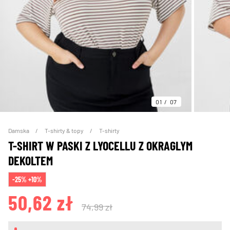
01
07
Damska
T-shirty & topy
T-shirty
T-SHIRT W PASKI Z LYOCELLU Z OKRAGLYM
DEKOLTEM
-25% +10%
50,62 zł
74,99 zł