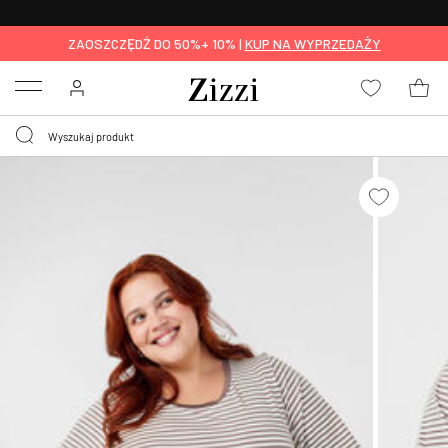
BEZPŁATNA
DOSTAWA OD 59 ZŁ *
ZAOSZCZĘDŹ DO 50%+ 10% |
KUP NA WYPRZEDAŻY
Menu