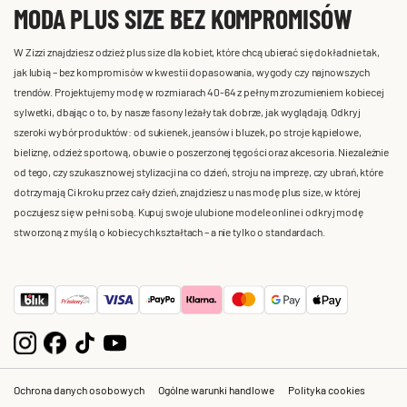
MODA PLUS SIZE BEZ KOMPROMISÓW
W Zizzi znajdziesz odzież plus size dla kobiet, które chcą ubierać się dokładnie tak,
jak lubią – bez kompromisów w kwestii dopasowania, wygody czy najnowszych
trendów. Projektujemy modę w rozmiarach 40-64 z pełnym zrozumieniem kobiecej
sylwetki, dbając o to, by nasze fasony leżały tak dobrze, jak wyglądają. Odkryj
szeroki wybór produktów: od sukienek, jeansów i bluzek, po stroje kąpielowe,
bieliznę, odzież sportową, obuwie o poszerzonej tęgości oraz akcesoria. Niezależnie
od tego, czy szukasz nowej stylizacji na co dzień, stroju na imprezę, czy ubrań, które
dotrzymają Ci kroku przez cały dzień, znajdziesz u nas modę plus size, w której
poczujesz się w pełni sobą. Kupuj swoje ulubione modele online i odkryj modę
stworzoną z myślą o kobiecych kształtach – a nie tylko o standardach.
Ochrona danych osobowych
Ogólne warunki handlowe
Polityka cookies