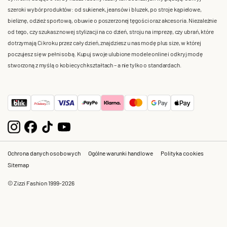
szeroki wybór produktów: od sukienek, jeansów i bluzek, po stroje kąpielowe,
bieliznę, odzież sportową, obuwie o poszerzonej tęgości oraz akcesoria. Niezależnie
od tego, czy szukasz nowej stylizacji na co dzień, stroju na imprezę, czy ubrań, które
dotrzymają Ci kroku przez cały dzień, znajdziesz u nas modę plus size, w której
poczujesz się w pełni sobą. Kupuj swoje ulubione modele online i odkryj modę
stworzoną z myślą o kobiecych kształtach – a nie tylko o standardach.
Ochrona danych osobowych
Ogólne warunki handlowe
Polityka cookies
Sitemap
© Zizzi Fashion 1999-2026