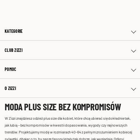
KATEGORIE
CLUB ZIZZI
POMOC
O ZIZZI
MODA PLUS SIZE BEZ KOMPROMISÓW
W Zizzi znajdziesz odzież plus size dla kobiet, które chcą ubierać się dokładnie tak,
jak lubią – bez kompromisów w kwestii dopasowania, wygody czy najnowszych
trendów. Projektujemy modę w rozmiarach 40-64 z pełnym zrozumieniem kobiecej
sylwetki, dbając o to, by nasze fasony leżały tak dobrze, jak wyglądają. Odkryj