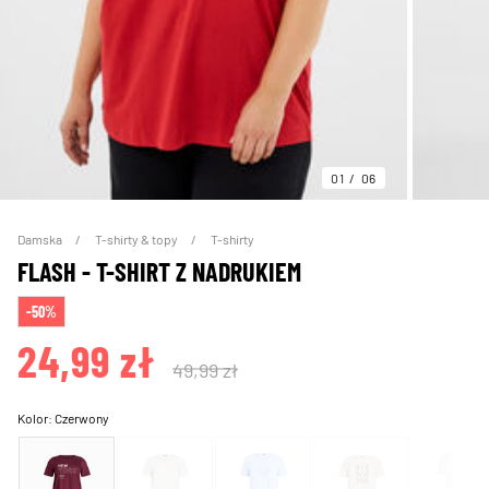
01
06
Damska
T-shirty & topy
T-shirty
FLASH - T-SHIRT Z NADRUKIEM
-50%
24,99 zł
49,99 zł
Kolor:
Czerwony