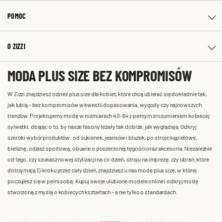
POMOC
O ZIZZI
MODA PLUS SIZE BEZ KOMPROMISÓW
W Zizzi znajdziesz odzież plus size dla kobiet, które chcą ubierać się dokładnie tak,
jak lubią – bez kompromisów w kwestii dopasowania, wygody czy najnowszych
trendów. Projektujemy modę w rozmiarach 40-64 z pełnym zrozumieniem kobiecej
sylwetki, dbając o to, by nasze fasony leżały tak dobrze, jak wyglądają. Odkryj
szeroki wybór produktów: od sukienek, jeansów i bluzek, po stroje kąpielowe,
bieliznę, odzież sportową, obuwie o poszerzonej tęgości oraz akcesoria. Niezależnie
od tego, czy szukasz nowej stylizacji na co dzień, stroju na imprezę, czy ubrań, które
dotrzymają Ci kroku przez cały dzień, znajdziesz u nas modę plus size, w której
poczujesz się w pełni sobą. Kupuj swoje ulubione modele online i odkryj modę
stworzoną z myślą o kobiecych kształtach – a nie tylko o standardach.