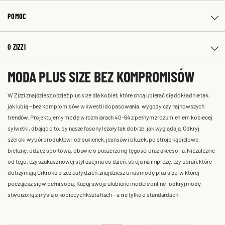
POMOC
O ZIZZI
MODA PLUS SIZE BEZ KOMPROMISÓW
W Zizzi znajdziesz odzież plus size dla kobiet, które chcą ubierać się dokładnie tak,
jak lubią – bez kompromisów w kwestii dopasowania, wygody czy najnowszych
trendów. Projektujemy modę w rozmiarach 40-64 z pełnym zrozumieniem kobiecej
sylwetki, dbając o to, by nasze fasony leżały tak dobrze, jak wyglądają. Odkryj
szeroki wybór produktów: od sukienek, jeansów i bluzek, po stroje kąpielowe,
bieliznę, odzież sportową, obuwie o poszerzonej tęgości oraz akcesoria. Niezależnie
od tego, czy szukasz nowej stylizacji na co dzień, stroju na imprezę, czy ubrań, które
dotrzymają Ci kroku przez cały dzień, znajdziesz u nas modę plus size, w której
poczujesz się w pełni sobą. Kupuj swoje ulubione modele online i odkryj modę
stworzoną z myślą o kobiecych kształtach – a nie tylko o standardach.