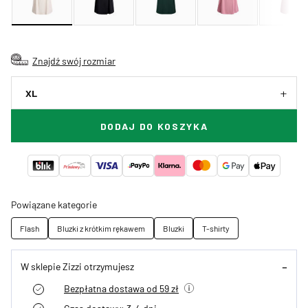
Znajdź swój rozmiar
XL
DODAJ DO KOSZYKA
Powiązane kategorie
Flash
Bluzki z krótkim rękawem
Bluzki
T-shirty
W sklepie Zizzi otrzymujesz
Bezpłatna dostawa od 59 zł