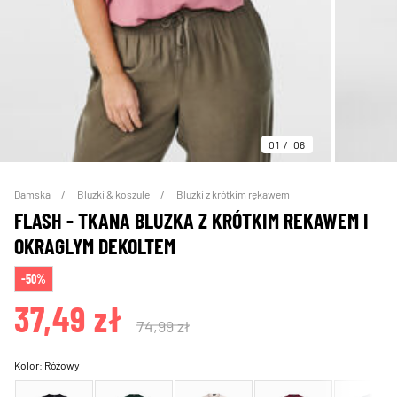
01
06
Damska
Bluzki & koszule
Bluzki z krótkim rękawem
FLASH - TKANA BLUZKA Z KRÓTKIM REKAWEM I
OKRAGLYM DEKOLTEM
-50%
37,49 zł
74,99 zł
Kolor:
Różowy