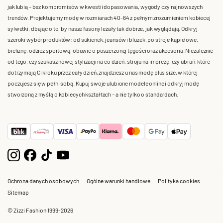
jak lubią – bez kompromisów w kwestii dopasowania, wygody czy najnowszych
trendów. Projektujemy modę w rozmiarach 40-64 z pełnym zrozumieniem kobiecej
sylwetki, dbając o to, by nasze fasony leżały tak dobrze, jak wyglądają. Odkryj
szeroki wybór produktów: od sukienek, jeansów i bluzek, po stroje kąpielowe,
bieliznę, odzież sportową, obuwie o poszerzonej tęgości oraz akcesoria. Niezależnie
od tego, czy szukasz nowej stylizacji na co dzień, stroju na imprezę, czy ubrań, które
dotrzymają Ci kroku przez cały dzień, znajdziesz u nas modę plus size, w której
poczujesz się w pełni sobą. Kupuj swoje ulubione modele online i odkryj modę
stworzoną z myślą o kobiecych kształtach – a nie tylko o standardach.
Ochrona danych osobowych
Ogólne warunki handlowe
Polityka cookies
Sitemap
© Zizzi Fashion 1999-2026