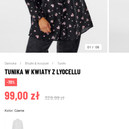
01
06
Damska
Bluzki & koszule
Tuniki
TUNIKA W KWIATY Z LYOCELLU
-70%
99,00 zł
329,99 zł
Kolor:
Czarne