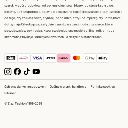
szeroki wybór produktów: od sukienek, jeansów i bluzek, po stroje kąpielowe,
bieliznę, odzież sportową, obuwie o poszerzonej tęgości oraz akcesoria. Niezależnie
od tego, czy szukasz nowej stylizacji na co dzień, stroju na imprezę, czy ubrań, które
dotrzymają Ci kroku przez cały dzień, znajdziesz u nas modę plus size, w której
poczujesz się w pełni sobą. Kupuj swoje ulubione modele online i odkryj modę
stworzoną z myślą o kobiecych kształtach – a nie tylko o standardach.
Ochrona danych osobowych
Ogólne warunki handlowe
Polityka cookies
Sitemap
© Zizzi Fashion 1999-2026