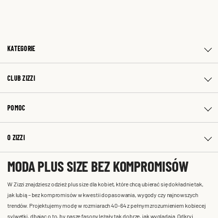
KATEGORIE
CLUB ZIZZI
POMOC
O ZIZZI
MODA PLUS SIZE BEZ KOMPROMISÓW
W Zizzi znajdziesz odzież plus size dla kobiet, które chcą ubierać się dokładnie tak,
jak lubią – bez kompromisów w kwestii dopasowania, wygody czy najnowszych
trendów. Projektujemy modę w rozmiarach 40-64 z pełnym zrozumieniem kobiecej
sylwetki, dbając o to, by nasze fasony leżały tak dobrze, jak wyglądają. Odkryj