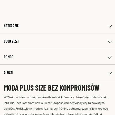
KATEGORIE
CLUB ZIZZI
POMOC
O ZIZZI
MODA PLUS SIZE BEZ KOMPROMISÓW
W Zizzi znajdziesz odzież plus size dla kobiet, które chcą ubierać się dokładnie tak,
jak lubią – bez kompromisów w kwestii dopasowania, wygody czy najnowszych
trendów. Projektujemy modę w rozmiarach 40-64 z pełnym zrozumieniem kobiecej
sylwetki, dbając o to, by nasze fasony leżały tak dobrze, jak wyglądają. Odkryj