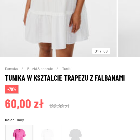
01
06
Damska
Bluzki & koszule
Tuniki
TUNIKA W KSZTALCIE TRAPEZU Z FALBANAMI
-70%
60,00 zł
199,99 zł
Kolor:
Biały