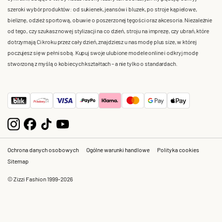
szeroki wybór produktów: od sukienek, jeansów i bluzek, po stroje kąpielowe,
bieliznę, odzież sportową, obuwie o poszerzonej tęgości oraz akcesoria. Niezależnie
od tego, czy szukasz nowej stylizacji na co dzień, stroju na imprezę, czy ubrań, które
dotrzymają Ci kroku przez cały dzień, znajdziesz u nas modę plus size, w której
poczujesz się w pełni sobą. Kupuj swoje ulubione modele online i odkryj modę
stworzoną z myślą o kobiecych kształtach – a nie tylko o standardach.
Ochrona danych osobowych
Ogólne warunki handlowe
Polityka cookies
Sitemap
© Zizzi Fashion 1999-2026