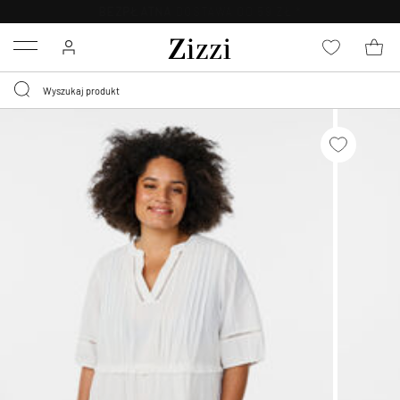
BEZPŁATNA
DOSTAWA OD 59 ZŁ *
Menu