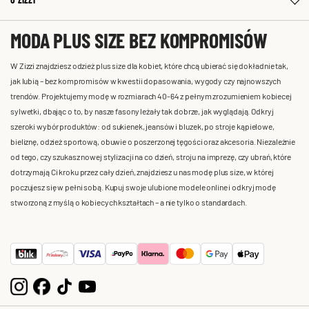
MODA PLUS SIZE BEZ KOMPROMISÓW
W Zizzi znajdziesz odzież plus size dla kobiet, które chcą ubierać się dokładnie tak,
jak lubią – bez kompromisów w kwestii dopasowania, wygody czy najnowszych
trendów. Projektujemy modę w rozmiarach 40-64 z pełnym zrozumieniem kobiecej
sylwetki, dbając o to, by nasze fasony leżały tak dobrze, jak wyglądają. Odkryj
szeroki wybór produktów: od sukienek, jeansów i bluzek, po stroje kąpielowe,
bieliznę, odzież sportową, obuwie o poszerzonej tęgości oraz akcesoria. Niezależnie
od tego, czy szukasz nowej stylizacji na co dzień, stroju na imprezę, czy ubrań, które
dotrzymają Ci kroku przez cały dzień, znajdziesz u nas modę plus size, w której
poczujesz się w pełni sobą. Kupuj swoje ulubione modele online i odkryj modę
stworzoną z myślą o kobiecych kształtach – a nie tylko o standardach.