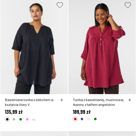
Bawelniana tunika z dekoltem w
Tunika z bawelnianej, muslinowej
ksztalcie litery V
tkaniny z haftem angielskim
135,99 zł
189,99 zł
+4