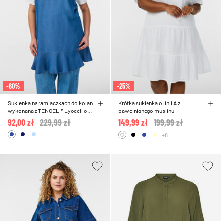
-60%
-25%
Sukienka na ramiaczkach do kolan
Krótka sukienka o linii A z
wykonana z TENCEL™ Lyocell o
bawelnianego muslinu
wygladzie denimu
92,00 zł
Price reduced from
229,99 zł
to
149,99 zł
Price reduced from
199,99 zł
to
+8