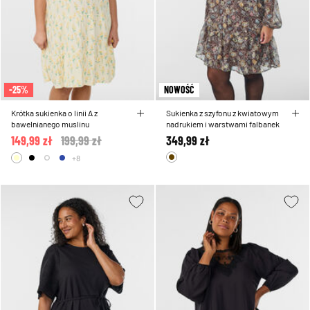
-25%
NOWOŚĆ
Krótka sukienka o linii A z
Sukienka z szyfonu z kwiatowym
bawelnianego muslinu
nadrukiem i warstwami falbanek
149,99 zł
Price reduced from
199,99 zł
to
349,99 zł
+8