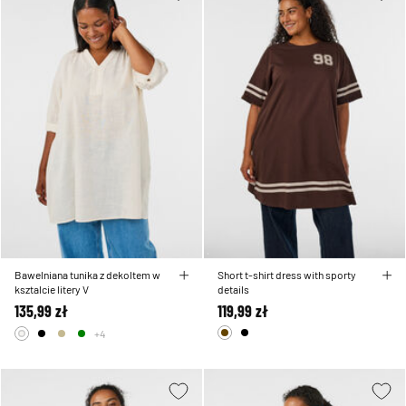
Bawelniana tunika z dekoltem w
Short t-shirt dress with sporty
ksztalcie litery V
details
135,99 zł
119,99 zł
+4