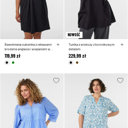
NOWOŚĆ
Bawelniana sukienka z rekawami
Tunika z wiskozy z koronkowym
broderie anglaise i wiazaniem w
detalem
talii
119,99 zł
229,99 zł