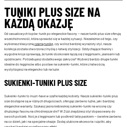
TUNIKI PLUS SIZE NA
KAŻDĄ OKAZJĘ
Od casualowych topów-tunik po eleganckie fasony — nasze tuniki plus size oferują
wszechstronność, która sprawdzi się w każdej sytuacji. Niezależnie od tego, czy
wybierasz klasyczną
czarną tunikę
, czy wolisz bardziej wyrazisty styl, nasza
kolekcja została stworzona z myślą o łatwej stylizacji. Oddychające tkaniny i
wygodne kroje sprawiają, że tuniki doskonale łączą się z legginsami, jeansami lub
spódnicami. Potrzebujesz dodatkowego zakrycia? Wybierz bardzo długie tuniki
idealne do legginsów albo postaw na sukienki-tuniki, które z łatwością
wystylizujesz na elegancko lub na luzie.
SUKIENKI-TUNIKI PLUS SIZE
Sukienki-tuniki to must-have w szafie każdej kobiety. Nasze sukienki-tuniki plus
size dostępne są w różnych długościach, oferując zarówno luźne, jak i bardziej
eleganckie warianty. Szukasz jasnoniebieskiej sukienki-tuniki na wiosnę czy
dłuższego fasonu na chłodniejsze dni? W Zizzi znajdziesz styl dopasowany do
swoich potrzeb. Noś je z legginsami lub podkreśl talię paskiem — świetne zarówno
na co dzień, jak i na specjalne okazje. Dodaj ulubione akcesoria i szpilki, aby
uzyskać bardziej wyrafinowany efekt.