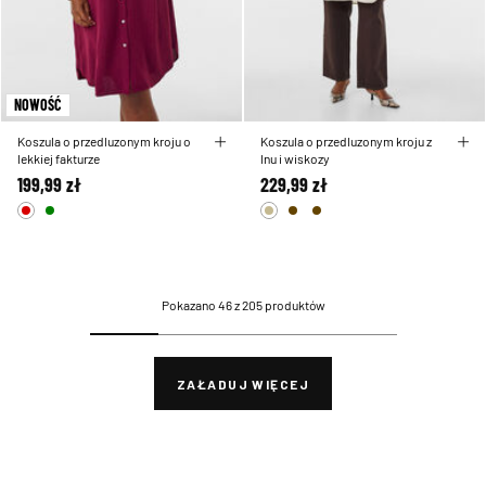
NOWOŚĆ
Koszula o przedluzonym kroju o
Koszula o przedluzonym kroju z
lekkiej fakturze
lnu i wiskozy
199,99 zł
229,99 zł
Pokazano 46 z 205 produktów
ZAŁADUJ WIĘCEJ