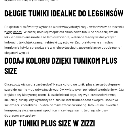
DŁUGIE TUNIKI IDEALNE DO LEGGINSÓW
Długie tuniki to świetny wybór do warstwowych stylizacji, zwłaszcza w połączeniu
z
legginsami
. W naszej kolekcji znajdziesz dzianinowe tuniki na chłodniejsze dni,
lekkie bawełniane modele na lato oraz ciepłe, wełniane fasony w klasycznych
kolorach, takich jak czarny, niebieski czy różowy. Zaprojektowane z myślą o
komforcie i stylu, sprawdzą się w wielu sytuacjach, zapewniając swobodę ruchu i
elegancki wygląd.
DODAJ KOLORU DZIĘKI TUNIKOM PLUS
SIZE
Chcesz ożywić swoją garderobę? Nasze kolorowe tuniki plus size są dostępne w
szerokiej gamie — od odważnych wzorów kwiatowych po jednolite odcienie w różu,
błękicie czy klasycznej czerni. Niezależnie od tego, czy wybierzesz efektowną
sukienkę-tunikę, czy wyrazisty top-tunikę, bez trudu dodasz swojemu lookowi
świeżości i charakteru. To idealne rozwiązanie na wiosnę i lato — tuniki świetnie
komponują się z
jeansami
, spódnicami czy legginsami, tworząc stylowy i
dopracowany zestaw.
KUP TUNIKI PLUS SIZE W ZIZZI