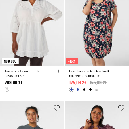
NOWOŚĆ
-15%
Tunika z haftami z oczek i
Bawelniana sukienka z krótkim
rekawami 3/4
rekawem i nadrukiem
299,99 zł
124,09 zł
Price reduced from
145,99 zł
to
+9