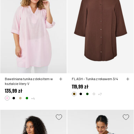
Bawelniana tunika z dekoltem w
FLASH - Tunika z rekawem 3/4
ksztalcie litery V
119,99 zł
135,99 zł
+7
+4