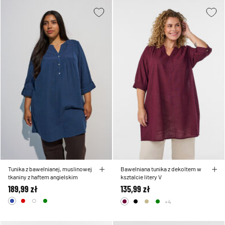
Tunika z bawelnianej, muslinowej
Bawelniana tunika z dekoltem w
tkaniny z haftem angielskim
ksztalcie litery V
189,99 zł
135,99 zł
+4