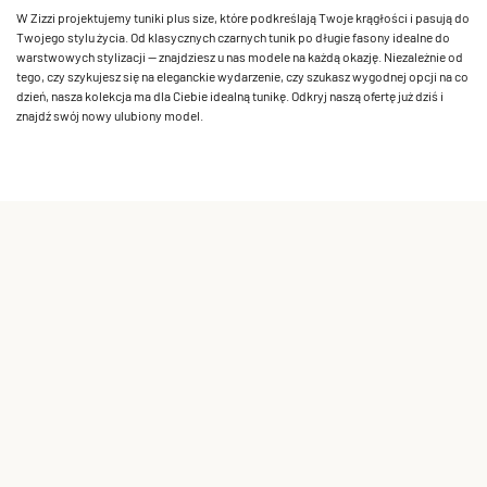
W Zizzi projektujemy tuniki plus size, które podkreślają Twoje krągłości i pasują do
Twojego stylu życia. Od klasycznych czarnych tunik po długie fasony idealne do
warstwowych stylizacji — znajdziesz u nas modele na każdą okazję. Niezależnie od
tego, czy szykujesz się na eleganckie wydarzenie, czy szukasz wygodnej opcji na co
dzień, nasza kolekcja ma dla Ciebie idealną tunikę. Odkryj naszą ofertę już dziś i
znajdź swój nowy ulubiony model.