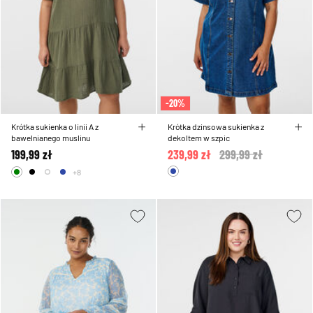
-20%
Krótka sukienka o linii A z
Krótka dzinsowa sukienka z
bawelnianego muslinu
dekoltem w szpic
199,99 zł
239,99 zł
Price reduced from
299,99 zł
to
+8