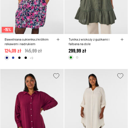
-15%
Bawelniana sukienka z krótkim
Tunika z wiskozy z guzikami i
rekawem i nadrukiem
falbana na dole
124,09 zł
Price reduced from
145,99 zł
to
299,99 zł
+9