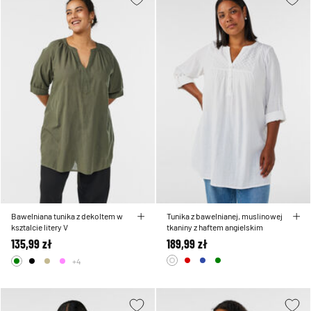
Bawelniana tunika z dekoltem w
Tunika z bawelnianej, muslinowej
ksztalcie litery V
tkaniny z haftem angielskim
135,99 zł
189,99 zł
+4