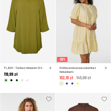
-30%
FLASH - Tunika z rekawem 3/4
Krótka wiskozowa sukienka z
falbankami
119,99 zł
102,19 zł
Price reduced from
145,99 zł
to
+7