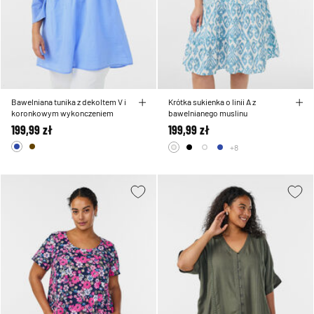
Bawelniana tunika z dekoltem V i
Krótka sukienka o linii A z
koronkowym wykonczeniem
bawelnianego muslinu
199,99 zł
199,99 zł
+8