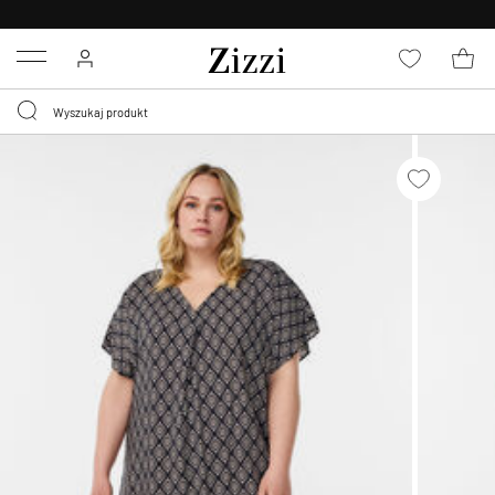
BEZPŁATNA
DOSTAWA OD 59 ZŁ *
Menu