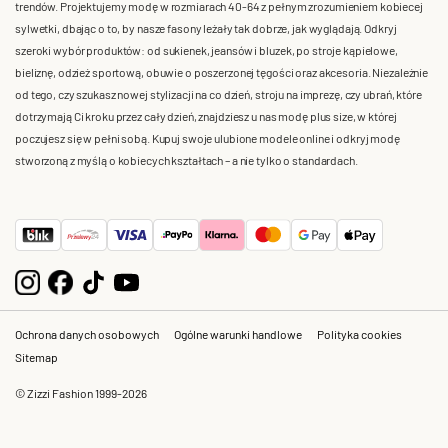
trendów. Projektujemy modę w rozmiarach 40-64 z pełnym zrozumieniem kobiecej
sylwetki, dbając o to, by nasze fasony leżały tak dobrze, jak wyglądają. Odkryj
szeroki wybór produktów: od sukienek, jeansów i bluzek, po stroje kąpielowe,
bieliznę, odzież sportową, obuwie o poszerzonej tęgości oraz akcesoria. Niezależnie
od tego, czy szukasz nowej stylizacji na co dzień, stroju na imprezę, czy ubrań, które
dotrzymają Ci kroku przez cały dzień, znajdziesz u nas modę plus size, w której
poczujesz się w pełni sobą. Kupuj swoje ulubione modele online i odkryj modę
stworzoną z myślą o kobiecych kształtach – a nie tylko o standardach.
Ochrona danych osobowych
Ogólne warunki handlowe
Polityka cookies
Sitemap
© Zizzi Fashion 1999-2026