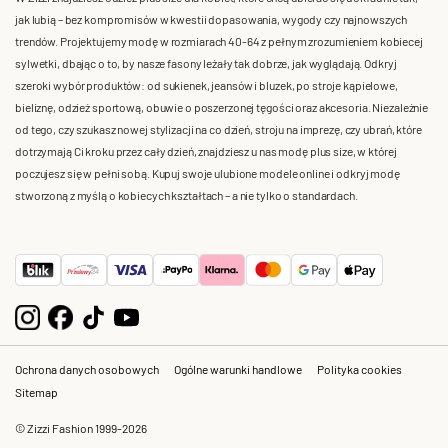
jak lubią – bez kompromisów w kwestii dopasowania, wygody czy najnowszych
trendów. Projektujemy modę w rozmiarach 40-64 z pełnym zrozumieniem kobiecej
sylwetki, dbając o to, by nasze fasony leżały tak dobrze, jak wyglądają. Odkryj
szeroki wybór produktów: od sukienek, jeansów i bluzek, po stroje kąpielowe,
bieliznę, odzież sportową, obuwie o poszerzonej tęgości oraz akcesoria. Niezależnie
od tego, czy szukasz nowej stylizacji na co dzień, stroju na imprezę, czy ubrań, które
dotrzymają Ci kroku przez cały dzień, znajdziesz u nas modę plus size, w której
poczujesz się w pełni sobą. Kupuj swoje ulubione modele online i odkryj modę
stworzoną z myślą o kobiecych kształtach – a nie tylko o standardach.
Ochrona danych osobowych
Ogólne warunki handlowe
Polityka cookies
Sitemap
© Zizzi Fashion 1999-2026