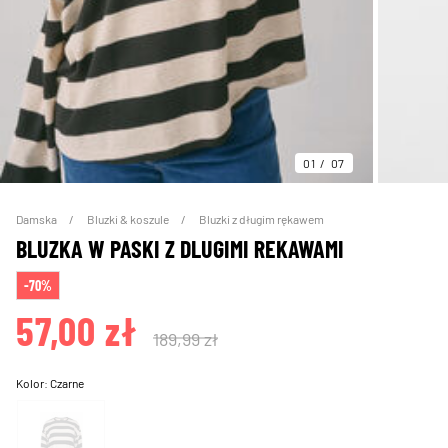
01
07
Damska
Bluzki & koszule
Bluzki z długim rękawem
BLUZKA W PASKI Z DLUGIMI REKAWAMI
-70%
57,00 zł
189,99 zł
Kolor:
Czarne