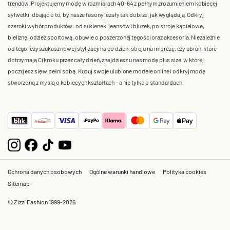
trendów. Projektujemy modę w rozmiarach 40-64 z pełnym zrozumieniem kobiecej
sylwetki, dbając o to, by nasze fasony leżały tak dobrze, jak wyglądają. Odkryj
szeroki wybór produktów: od sukienek, jeansów i bluzek, po stroje kąpielowe,
bieliznę, odzież sportową, obuwie o poszerzonej tęgości oraz akcesoria. Niezależnie
od tego, czy szukasz nowej stylizacji na co dzień, stroju na imprezę, czy ubrań, które
dotrzymają Ci kroku przez cały dzień, znajdziesz u nas modę plus size, w której
poczujesz się w pełni sobą. Kupuj swoje ulubione modele online i odkryj modę
stworzoną z myślą o kobiecych kształtach – a nie tylko o standardach.
Ochrona danych osobowych
Ogólne warunki handlowe
Polityka cookies
Sitemap
© Zizzi Fashion 1999-2026