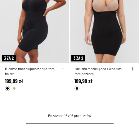
3 ZA 2
3 ZA 2
Bielizna modelujaca z dekoltem
Bielizna modelujaca z waskimi
halter
ramiaczkami
199,99 zł
189,99 zł
Pokazano 16 z 16 produktów