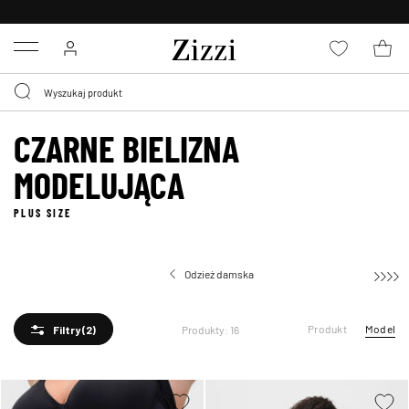
BEZPŁATNA
DOSTAWA OD 59 ZŁ *
Menu
CZARNE BIELIZNA
MODELUJĄCA
PLUS SIZE
Odzież damska
Produkt
Model
Produkty: 16
Filtry
(2)