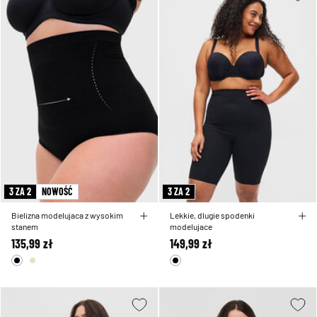
3 ZA 2
NOWOŚĆ
3 ZA 2
Bielizna modelujaca z wysokim
Lekkie, dlugie spodenki
stanem
modelujace
135,99 zł
149,99 zł