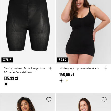
3 ZA 2
3 ZA 2
Szorty push-up 2-pack o gestosci
Modelujacy top na ramiaczkach
60 denierów z efektem
145,99 zł
modelujacym
135,99 zł