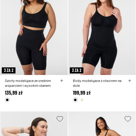
3 ZA 2
3 ZA 2
Szorty modelujace ze srednim
Body modelujace z otworem na
wsparciem i wysokim stanem
dole
135,99 zł
199,99 zł