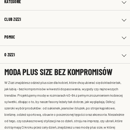
KATEGORIE
CLUB ZIZZI
POMOC
O ZIZZI
MODA PLUS SIZE BEZ KOMPROMISÓW
W Zizzi znajdziesz odzież plus size dla kobiet, które chcą ubierać się dokładnie tak,
jak lubią – bez kompromisów w kwestii dopasowania, wygody czy najnowszych
trendów. Projektujemy modę w rozmiarach 40-64 z pełnym zrozumieniem kobiecej
sylwetki, dbając o to, by nasze fasony leżały tak dobrze, jak wyglądają. Odkryj
szeroki wybór produktów: od sukienek, jeansów i bluzek, po stroje kąpielowe,
bieliznę, odzież sportową, obuwie o poszerzonej tęgości oraz akcesoria. Niezależnie
od tego, czy szukasz nowej stylizacji na co dzień, stroju na imprezę, czy ubrań, które
dotrzymają Ci kroku przez cały dzień, znajdziesz u nas modę plus size, w której