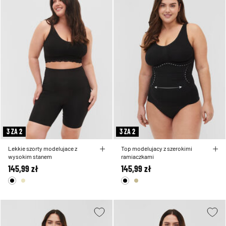
3 ZA 2
3 ZA 2
Lekkie szorty modelujace z
Top modelujacy z szerokimi
wysokim stanem
ramiaczkami
145,99 zł
145,99 zł