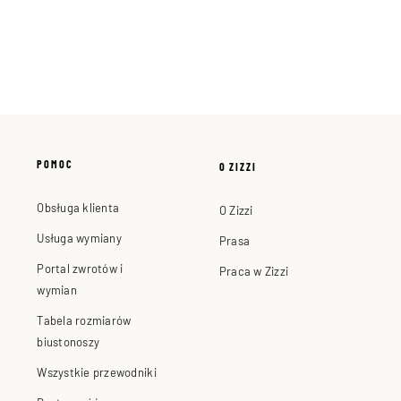
POMOC
O ZIZZI
Obsługa klienta
O Zizzi
Usługa wymiany
Prasa
Portal zwrotów i
Praca w Zizzi
wymian
Tabela rozmiarów
biustonoszy
Wszystkie przewodniki