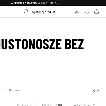
WYMIEŃ ZA DARMO
W CIĄGU 30 DNI
IUSTONOSZE BEZ
Biustonosze
Biustonosze bez fiszbin
Produkt
Model
Produkty: 9
Sortuj według