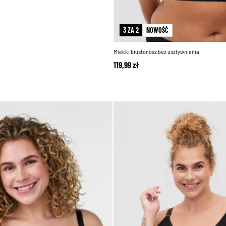
3 ZA 2
NOWOŚĆ
Miekki biustonosz bez usztywnienia
119,99 zł