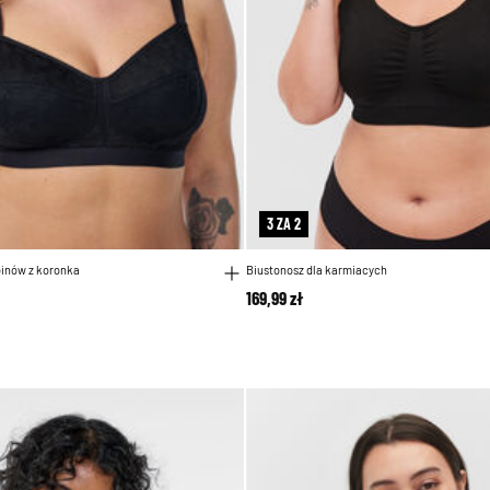
3 ZA 2
binów z koronka
Biustonosz dla karmiacych
169,99 zł