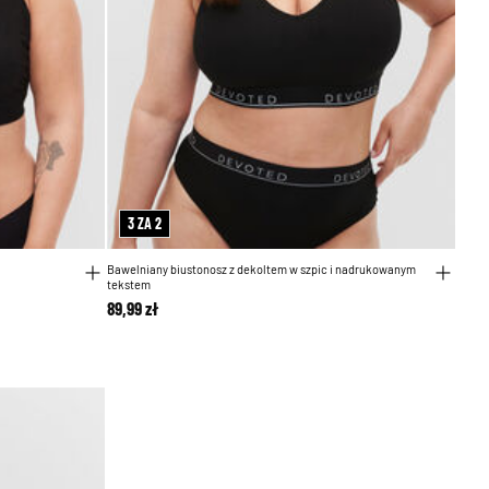
3 ZA 2
Bawelniany biustonosz z dekoltem w szpic i nadrukowanym
tekstem
89,99 zł