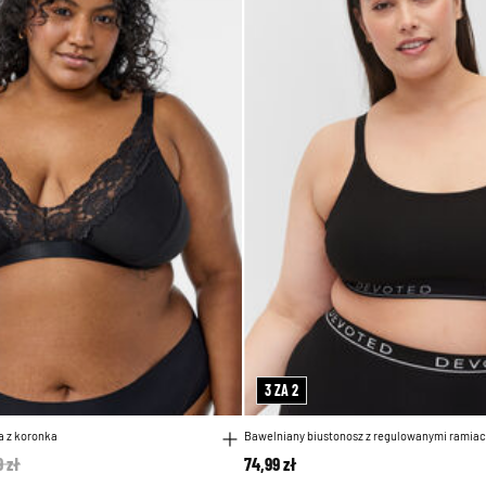
3 ZA 2
a z koronka
Bawelniany biustonosz z regulowanymi ramia
 reduced from
9 zł
to
74,99 zł