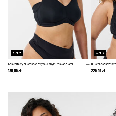
3 ZA 2
3 ZA 2
Komfortowy biustonosz z wyscielanymi ramiaczkami
Biustonosz bez fisz
189,99 zł
229,99 zł