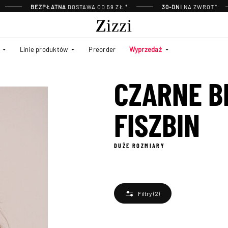
BEZPŁATNA
DOSTAWA OD 59 ZŁ *
30-DNI
NA ZWROT*
Linie produktów
Preorder
Wyprzedaż
CZARNE B
FISZBIN
DUŻE ROZMIARY
Filtry
(2)