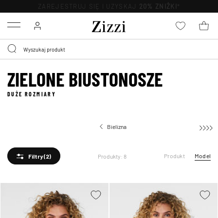
ZAREJESTRUJ SIĘ I UZYSKAJ
20% ZNIŻKI
*
Menu
ZIELONE BIUSTONOSZE
DUŻE ROZMIARY
Bielizna
Produkt
Model
Produkty: 8
Filtry
(2)