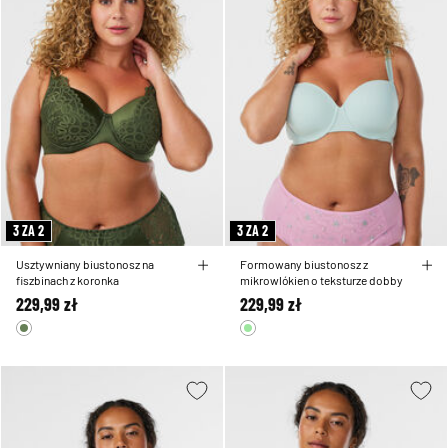
3 ZA 2
3 ZA 2
Usztywniany biustonosz na
Formowany biustonosz z
fiszbinach z koronka
mikrowlókien o teksturze dobby
229,99 zł
229,99 zł