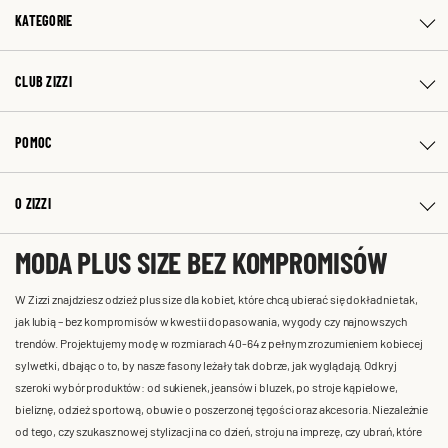
KATEGORIE
CLUB ZIZZI
POMOC
O ZIZZI
MODA PLUS SIZE BEZ KOMPROMISÓW
W Zizzi znajdziesz odzież plus size dla kobiet, które chcą ubierać się dokładnie tak,
jak lubią – bez kompromisów w kwestii dopasowania, wygody czy najnowszych
trendów. Projektujemy modę w rozmiarach 40-64 z pełnym zrozumieniem kobiecej
sylwetki, dbając o to, by nasze fasony leżały tak dobrze, jak wyglądają. Odkryj
szeroki wybór produktów: od sukienek, jeansów i bluzek, po stroje kąpielowe,
bieliznę, odzież sportową, obuwie o poszerzonej tęgości oraz akcesoria. Niezależnie
od tego, czy szukasz nowej stylizacji na co dzień, stroju na imprezę, czy ubrań, które