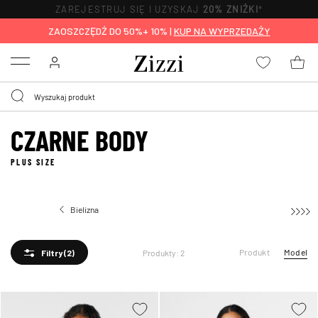
ZAREJESTRUJ SIĘ I UZYSKAJ
20% ZNIŻKI
*
ZAOSZCZĘDŹ DO 50%+ 10% |
KUP NA WYPRZEDAŻY
Menu
CZARNE BODY
PLUS SIZE
Bielizna
Body
Produkt
Model
Produkty: 2
Filtry
(2)