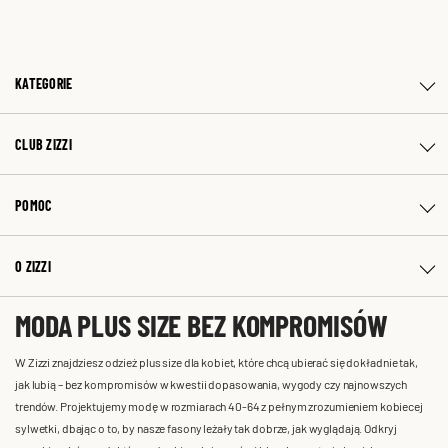
KATEGORIE
CLUB ZIZZI
POMOC
O ZIZZI
MODA PLUS SIZE BEZ KOMPROMISÓW
W Zizzi znajdziesz odzież plus size dla kobiet, które chcą ubierać się dokładnie tak,
jak lubią – bez kompromisów w kwestii dopasowania, wygody czy najnowszych
trendów. Projektujemy modę w rozmiarach 40-64 z pełnym zrozumieniem kobiecej
sylwetki, dbając o to, by nasze fasony leżały tak dobrze, jak wyglądają. Odkryj