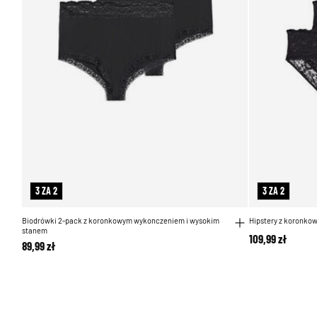
3 ZA 2
3 ZA 2
Biodrówki 2-pack z koronkowym wykonczeniem i wysokim
Hipstery z koronkow
stanem
109,99 zł
89,99 zł