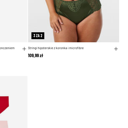
3 ZA 2
konczeniem
Stringi hipsterskie z koronka i microfibre
109,99 zł