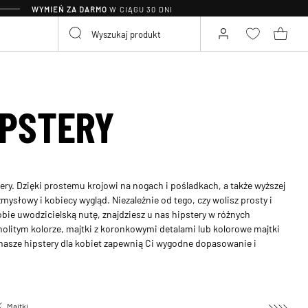
WYMIEŃ ZA DARMO
W CIĄGU 30 DNI
IPSTERY
tery. Dzięki prostemu krojowi na nogach i pośladkach, a także wyższej
 zmysłowy i kobiecy wygląd. Niezależnie od tego, czy wolisz prosty i
sobie uwodzicielską nutę, znajdziesz u nas hipstery w różnych
olitym kolorze, majtki z koronkowymi detalami lub kolorowe majtki
 nasze hipstery dla kobiet zapewnią Ci wygodne dopasowanie i
Majtki
Majtki hipstery