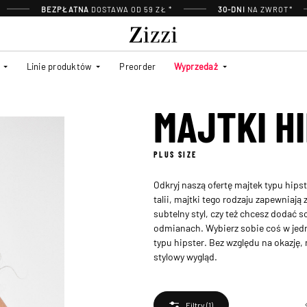
BEZPŁATNA
DOSTAWA OD 59 ZŁ *
30-DNI
NA ZWROT*
Linie produktów
Preorder
Wyprzedaż
MAJTKI H
PLUS SIZE
Odkryj naszą ofertę majtek typu hips
talii, majtki tego rodzaju zapewniają
subtelny styl, czy też chcesz dodać 
odmianach. Wybierz sobie coś w jedn
typu hipster. Bez względu na okazję,
stylowy wygląd.
Filtry
(1)