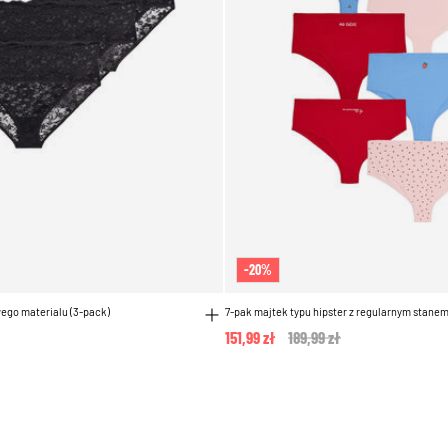
-20%
ego materialu (3-pack)
7-pak majtek typu hipster z regularnym stane
151,99 zł
Price reduced from
189,99 zł
to