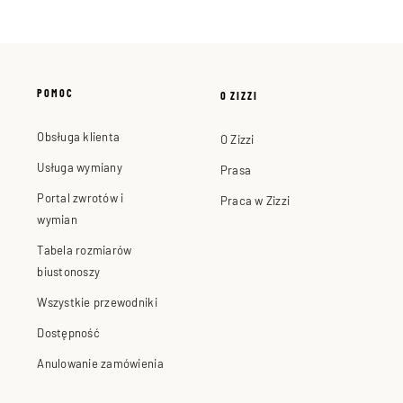
POMOC
O ZIZZI
Obsługa klienta
O Zizzi
Usługa wymiany
Prasa
Portal zwrotów i
Praca w Zizzi
wymian
Tabela rozmiarów
biustonoszy
Wszystkie przewodniki
Dostępność
Anulowanie zamówienia