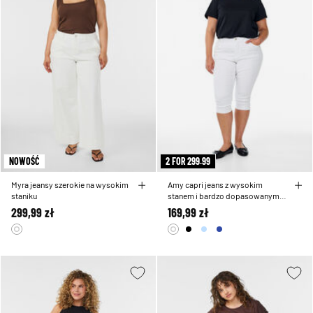
NOWOŚĆ
2 FOR 299.99
Myra jeansy szerokie na wysokim
Amy capri jeans z wysokim
staniku
stanem i bardzo dopasowanym
krojem
299,99 zł
169,99 zł