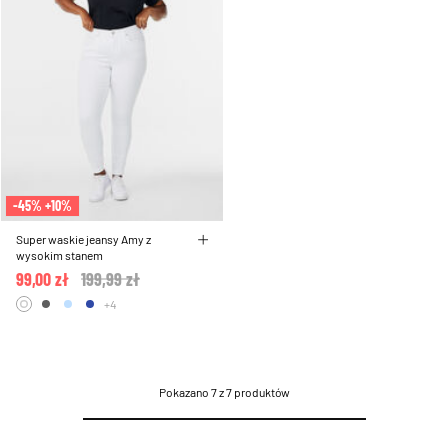
-45% +10%
Super waskie jeansy Amy z
wysokim stanem
99,00 zł
Price reduced from
199,99 zł
to
+4
Pokazano 7 z 7 produktów