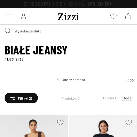
ZAREJESTRUJ SIĘ I UZYSKAJ
20% ZNIŻKI
*
Menu
BIAŁE JEANSY
PLUS SIZE
Odzież damska
Produkt
Model
Produkty: 7
Filtry
(2)