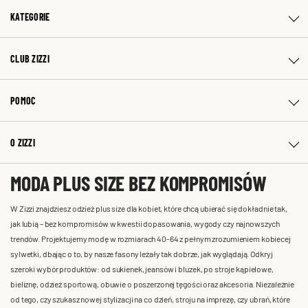
KATEGORIE
CLUB ZIZZI
POMOC
O ZIZZI
MODA PLUS SIZE BEZ KOMPROMISÓW
W Zizzi znajdziesz odzież plus size dla kobiet, które chcą ubierać się dokładnie tak,
jak lubią – bez kompromisów w kwestii dopasowania, wygody czy najnowszych
trendów. Projektujemy modę w rozmiarach 40-64 z pełnym zrozumieniem kobiecej
sylwetki, dbając o to, by nasze fasony leżały tak dobrze, jak wyglądają. Odkryj
szeroki wybór produktów: od sukienek, jeansów i bluzek, po stroje kąpielowe,
bieliznę, odzież sportową, obuwie o poszerzonej tęgości oraz akcesoria. Niezależnie
od tego, czy szukasz nowej stylizacji na co dzień, stroju na imprezę, czy ubrań, które