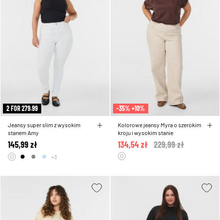
2 FOR 279.99
-35% +10%
Jeansy super slim z wysokim
Kolorowe jeansy Myra o szerokim
stanem Amy
kroju i wysokim stanie
145,99 zł
134,54 zł
Price reduced from
229,99 zł
to
+3