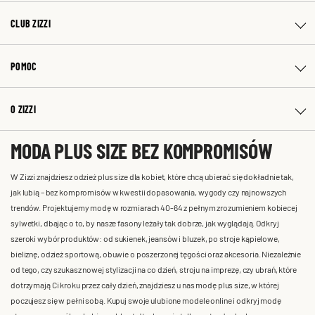
CLUB ZIZZI
POMOC
O ZIZZI
MODA PLUS SIZE BEZ KOMPROMISÓW
W Zizzi znajdziesz odzież plus size dla kobiet, które chcą ubierać się dokładnie tak,
jak lubią – bez kompromisów w kwestii dopasowania, wygody czy najnowszych
trendów. Projektujemy modę w rozmiarach 40-64 z pełnym zrozumieniem kobiecej
sylwetki, dbając o to, by nasze fasony leżały tak dobrze, jak wyglądają. Odkryj
szeroki wybór produktów: od sukienek, jeansów i bluzek, po stroje kąpielowe,
bieliznę, odzież sportową, obuwie o poszerzonej tęgości oraz akcesoria. Niezależnie
od tego, czy szukasz nowej stylizacji na co dzień, stroju na imprezę, czy ubrań, które
dotrzymają Ci kroku przez cały dzień, znajdziesz u nas modę plus size, w której
poczujesz się w pełni sobą. Kupuj swoje ulubione modele online i odkryj modę