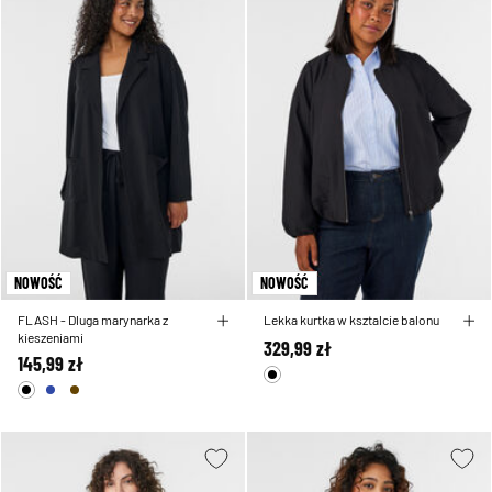
NOWOŚĆ
NOWOŚĆ
FLASH - Dluga marynarka z
Lekka kurtka w ksztalcie balonu
kieszeniami
329,99 zł
145,99 zł