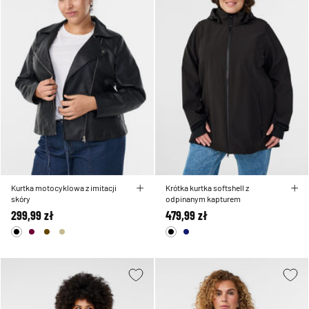
Kurtka motocyklowa z imitacji
Krótka kurtka softshell z
skóry
odpinanym kapturem
299,99 zł
479,99 zł