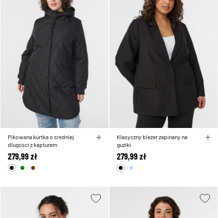
Pikowana kurtka o sredniej
Klasyczny blezer zapinany na
dlugosci z kapturem
guziki
279,99 zł
279,99 zł