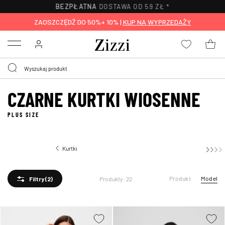
BEZPŁATNA
DOSTAWA OD 59 ZŁ *
ZAOSZCZĘDŹ DO 50%+ 10% |
KUP NA WYPRZEDAŻY
Menu
CZARNE KURTKI WIOSENNE
PLUS SIZE
Kurtki
Kurtki wiosenne
Produkt
Model
Produkty: 22
Filtry
(2)