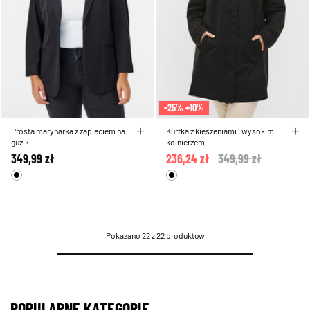
-25% +10%
Prosta marynarka z zapieciem na
Kurtka z kieszeniami i wysokim
guziki
kolnierzem
349,99 zł
236,24 zł
Price reduced from
349,99 zł
to
Pokazano 22 z 22 produktów
POPULARNE KATEGORIE