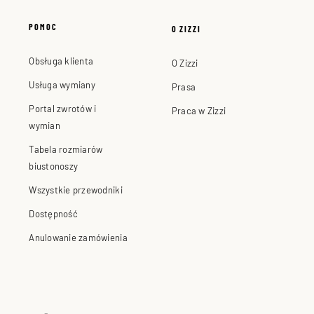
POMOC
O ZIZZI
Obsługa klienta
O Zizzi
Usługa wymiany
Prasa
Portal zwrotów i
Praca w Zizzi
wymian
Tabela rozmiarów
biustonoszy
Wszystkie przewodniki
Dostępność
Anulowanie zamówienia