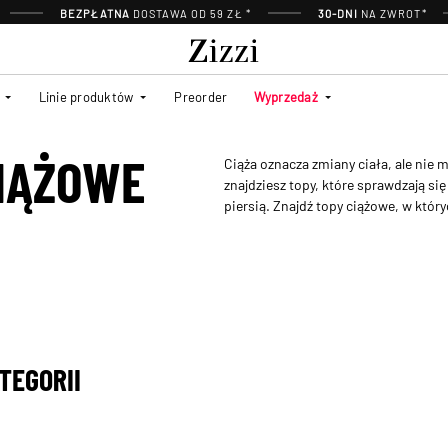
BEZPŁATNA
DOSTAWA OD 59 ZŁ *
30-DNI
NA ZWROT*
Linie produktów
Preorder
Wyprzedaż
CIĄŻOWE
Ciąża oznacza zmiany ciała, ale nie m
znajdziesz topy, które sprawdzają si
piersią. Znajdź topy ciążowe, w który
TEGORII