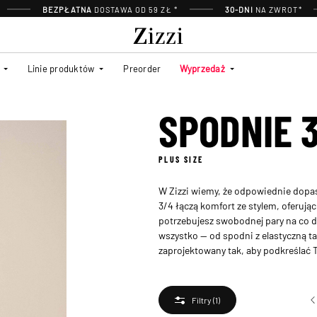
BEZPŁATNA
DOSTAWA OD 59 ZŁ *
30-DNI
NA ZWROT*
Linie produktów
Preorder
Wyprzedaż
SPODNIE 
PLUS SIZE
W Zizzi wiemy, że odpowiednie dopa
3/4 łączą komfort ze stylem, oferują
potrzebujesz swobodnej pary na co dz
wszystko — od spodni z elastyczną ta
zaprojektowany tak, aby podkreślać 
Filtry
(1)