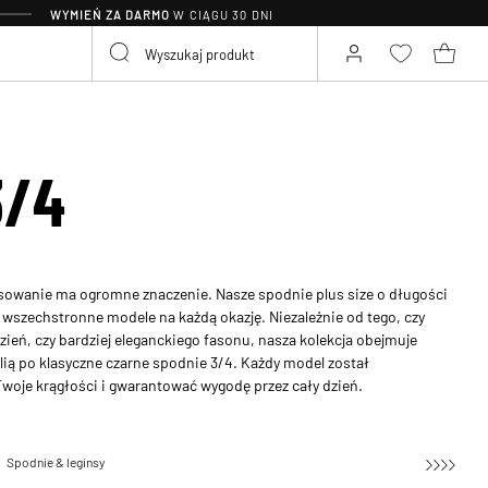
WYMIEŃ ZA DARMO
W CIĄGU 30 DNI
3/4
sowanie ma ogromne znaczenie. Nasze spodnie plus size o długości
c wszechstronne modele na każdą okazję. Niezależnie od tego, czy
ień, czy bardziej eleganckiego fasonu, nasza kolekcja obejmuje
lią po klasyczne czarne spodnie 3/4. Każdy model został
Twoje krągłości i gwarantować wygodę przez cały dzień.
Spodnie & leginsy
Spodnie 3/4