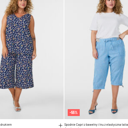
-55%
nadrukiem
Spodnie Capri z bawelny i lnu z elastyczna tali