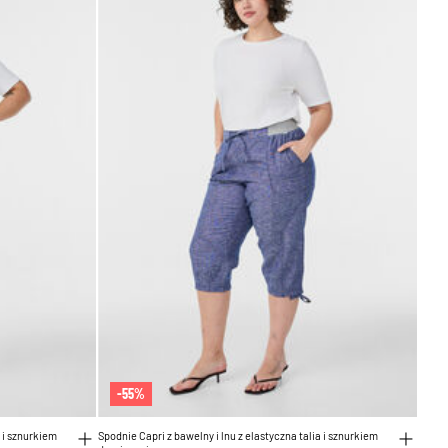
-55%
a i sznurkiem
Spodnie Capri z bawelny i lnu z elastyczna talia i sznurkiem