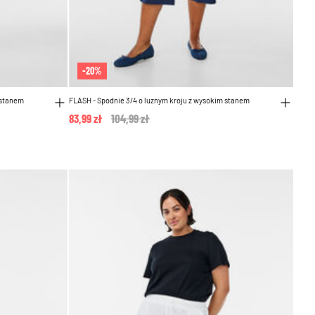
-20%
 stanem
FLASH - Spodnie 3/4 o luznym kroju z wysokim stanem
83,99 zł
Price reduced from
104,99 zł
to