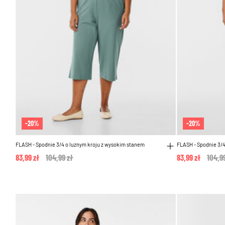
-20%
-20%
FLASH - Spodnie 3/4 o luznym kroju z wysokim stanem
FLASH - Spodnie 3/4
83,99 zł
Price reduced from
104,99 zł
to
83,99 zł
Price
104,9