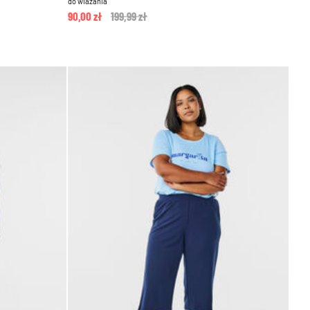
do wiazania
90,00 zł
Price reduced from
199,99 zł
to