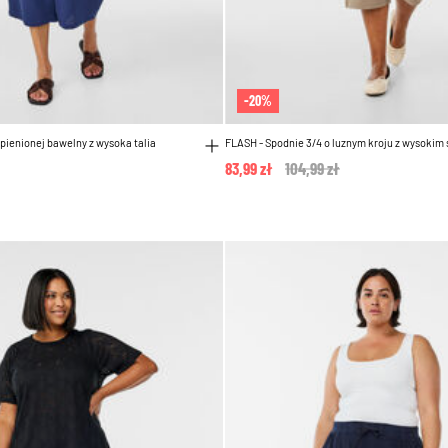
-20%
spienionej bawelny z wysoka talia
FLASH - Spodnie 3/4 o luznym kroju z wysokim
83,99 zł
Price reduced from
104,99 zł
to