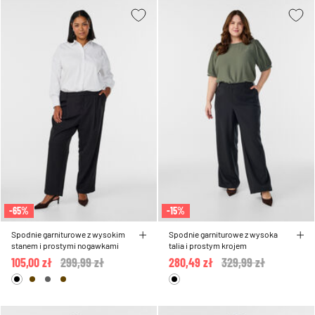
-65%
-15%
Spodnie garniturowe z wysokim
Spodnie garniturowe z wysoka
stanem i prostymi nogawkami
talia i prostym krojem
105,00 zł
Price reduced from
299,99 zł
to
280,49 zł
Price reduced from
329,99 zł
to