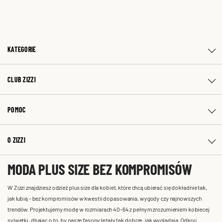
KATEGORIE
CLUB ZIZZI
POMOC
O ZIZZI
MODA PLUS SIZE BEZ KOMPROMISÓW
W Zizzi znajdziesz odzież plus size dla kobiet, które chcą ubierać się dokładnie tak,
jak lubią – bez kompromisów w kwestii dopasowania, wygody czy najnowszych
trendów. Projektujemy modę w rozmiarach 40-64 z pełnym zrozumieniem kobiecej
sylwetki, dbając o to, by nasze fasony leżały tak dobrze, jak wyglądają. Odkryj