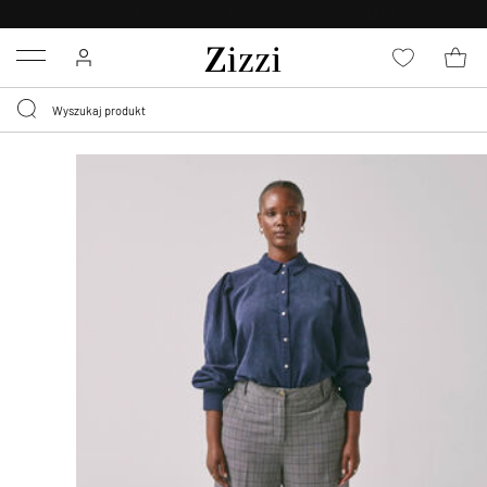
BEZPŁATNA
DOSTAWA OD 59 ZŁ *
Menu