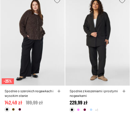
-25%
Spodnie o szerokich nogawkach i
Spodnie z kieszeniami i prostymi
wysokim stanie
nogawkami
142,49 zł
Price reduced from
189,99 zł
to
229,99 zł
+1