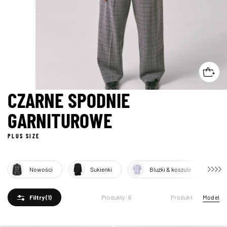
CZARNE SPODNIE
GARNITUROWE
PLUS SIZE
Nowości
Sukienki
Bluzki & koszule
Produkt
Model
Produkty: 6
Filtry
(1)