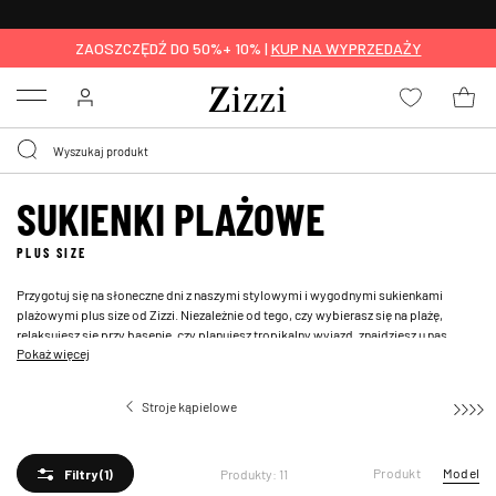
BEZPŁATNA
DOSTAWA OD 59 ZŁ *
ZAOSZCZĘDŹ DO 50%+ 10% |
KUP NA WYPRZEDAŻY
Menu
SUKIENKI PLAŻOWE
PLUS SIZE
Przygotuj się na słoneczne dni z naszymi stylowymi i wygodnymi sukienkami
plażowymi plus size od Zizzi. Niezależnie od tego, czy wybierasz się na plażę,
relaksujesz się przy basenie, czy planujesz tropikalny wyjazd, znajdziesz u nas
Pokaż więcej
idealną odzież plażową, która doskonale leży i podkreśla Twoje krągłości. Od
zwiewnych, luźnych fasonów po eleganckie sukienki maxi — nasza kolekcja została
zaprojektowana tak, by łączyć komfort, oddychalność i niewymuszony styl, dzięki
Stroje kąpielowe
Sukienki plażow
czemu możesz cieszyć się słońcem z pełną pewnością siebie.
Produkt
Model
Produkty: 11
Filtry
(1)