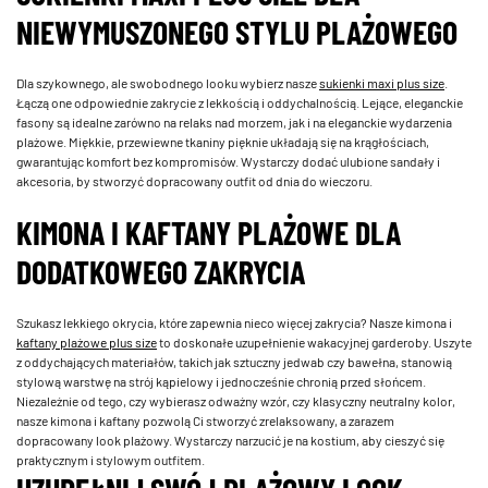
NIEWYMUSZONEGO STYLU PLAŻOWEGO
Dla szykownego, ale swobodnego looku wybierz nasze
sukienki maxi plus size
.
Łączą one odpowiednie zakrycie z lekkością i oddychalnością. Lejące, eleganckie
fasony są idealne zarówno na relaks nad morzem, jak i na eleganckie wydarzenia
plażowe. Miękkie, przewiewne tkaniny pięknie układają się na krągłościach,
gwarantując komfort bez kompromisów. Wystarczy dodać ulubione sandały i
akcesoria, by stworzyć dopracowany outfit od dnia do wieczoru.
KIMONA I KAFTANY PLAŻOWE DLA
DODATKOWEGO ZAKRYCIA
Szukasz lekkiego okrycia, które zapewnia nieco więcej zakrycia? Nasze kimona i
kaftany plażowe plus size
to doskonałe uzupełnienie wakacyjnej garderoby. Uszyte
z oddychających materiałów, takich jak sztuczny jedwab czy bawełna, stanowią
stylową warstwę na strój kąpielowy i jednocześnie chronią przed słońcem.
Niezależnie od tego, czy wybierasz odważny wzór, czy klasyczny neutralny kolor,
nasze kimona i kaftany pozwolą Ci stworzyć zrelaksowany, a zarazem
dopracowany look plażowy. Wystarczy narzucić je na kostium, aby cieszyć się
praktycznym i stylowym outfitem.