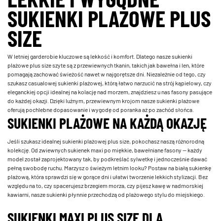
SUKIENKI PLAŻOWE PLUS
SIZE
W letniej garderobie kluczowe są lekkość i komfort. Dlatego nasze sukienki
plażowe plus size szyte są z przewiewnych tkanin, takich jak bawełna i len, które
pomagają zachować świeżość nawet w najgorętsze dni. Niezależnie od tego, czy
szukasz casualowej sukienki plażowej, którą łatwo narzucić na strój kąpielowy, czy
eleganckiej opcji idealnej na kolację nad morzem, znajdziesz u nas fasony pasujące
do każdej okazji. Dzięki luźnym, przewiewnym krojom nasze sukienki plażowe
oferują pochlebne dopasowanie i wygodę od poranka aż po zachód słońca.
SUKIENKI PLAŻOWE NA KAŻDĄ OKAZJĘ
Jeśli szukasz idealnej sukienki plażowej plus size, pokochasz naszą różnorodną
kolekcję. Od zwiewnych sukienek maxi po miękkie, bawełniane fasony — każdy
model został zaprojektowany tak, by podkreślać sylwetkę i jednocześnie dawać
pełną swobodę ruchu. Marzysz o świeżym letnim looku? Postaw na białą sukienkę
plażową, która sprawdzi się w gorące dni i ułatwi tworzenie lekkich stylizacji. Bez
względu na to, czy spacerujesz brzegiem morza, czy pijesz kawę w nadmorskiej
kawiarni, nasze sukienki płynnie przechodzą od plażowego stylu do miejskiego.
SUKIENKI MAXI PLUS SIZE DLA