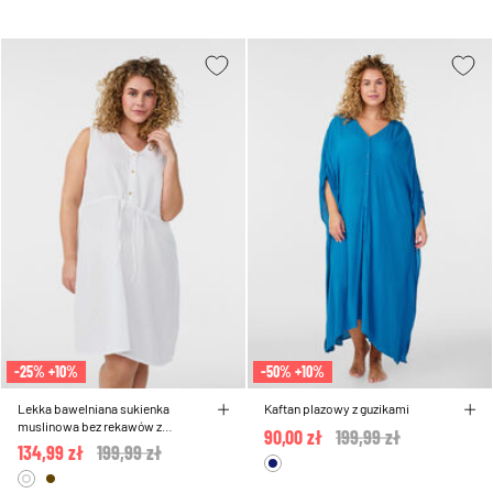
-25% +10%
-50% +10%
Lekka bawelniana sukienka
Kaftan plazowy z guzikami
muslinowa bez rekawów z
90,00 zł
Price reduced from
199,99 zł
to
tasiemka do wiazania
134,99 zł
Price reduced from
199,99 zł
to