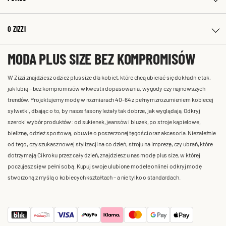
O ZIZZI
MODA PLUS SIZE BEZ KOMPROMISÓW
W Zizzi znajdziesz odzież plus size dla kobiet, które chcą ubierać się dokładnie tak,
jak lubią – bez kompromisów w kwestii dopasowania, wygody czy najnowszych
trendów. Projektujemy modę w rozmiarach 40-64 z pełnym zrozumieniem kobiecej
sylwetki, dbając o to, by nasze fasony leżały tak dobrze, jak wyglądają. Odkryj
szeroki wybór produktów: od sukienek, jeansów i bluzek, po stroje kąpielowe,
bieliznę, odzież sportową, obuwie o poszerzonej tęgości oraz akcesoria. Niezależnie
od tego, czy szukasz nowej stylizacji na co dzień, stroju na imprezę, czy ubrań, które
dotrzymają Ci kroku przez cały dzień, znajdziesz u nas modę plus size, w której
poczujesz się w pełni sobą. Kupuj swoje ulubione modele online i odkryj modę
stworzoną z myślą o kobiecych kształtach – a nie tylko o standardach.