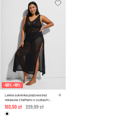
-50% +10%
Lekka sukienka plazowa bez
rekawów z haftami o oczkach i
rozcieciami po bokach
103,50 zł
Price reduced from
229,99 zł
to