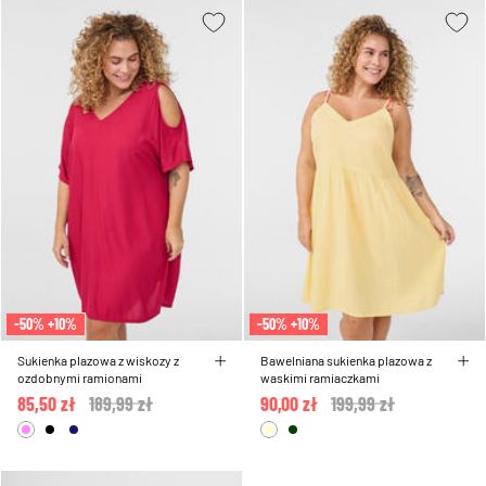
-50% +10%
-50% +10%
Sukienka plazowa z wiskozy z
Bawelniana sukienka plazowa z
ozdobnymi ramionami
waskimi ramiaczkami
85,50 zł
Price reduced from
189,99 zł
to
90,00 zł
Price reduced from
199,99 zł
to