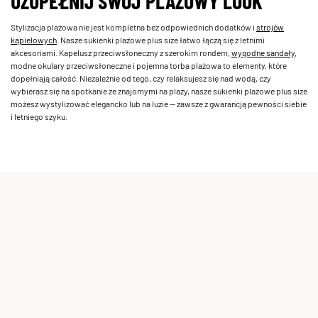
UZUPEŁNIJ SWÓJ PLAŻOWY LOOK
Stylizacja plażowa nie jest kompletna bez odpowiednich dodatków i
strojów
kąpielowych
. Nasze sukienki plażowe plus size łatwo łączą się z letnimi
akcesoriami. Kapelusz przeciwsłoneczny z szerokim rondem,
wygodne sandały
,
modne okulary przeciwsłoneczne i pojemna torba plażowa to elementy, które
dopełniają całość. Niezależnie od tego, czy relaksujesz się nad wodą, czy
wybierasz się na spotkanie ze znajomymi na plaży, nasze sukienki plażowe plus size
możesz wystylizować elegancko lub na luzie — zawsze z gwarancją pewności siebie
i letniego szyku.