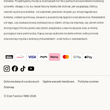
trendów. Projektujemy modę w rozmiarach 40-64 z pełnym zrozumieniem kobiecej
sylwetki, dbając o to, by nasze fasony leżały tak dobrze, jak wyglądają. Odkryj
szeroki wybór produktów: od sukienek, jeansów i bluzek, po stroje kąpielowe,
bieliznę, odzież sportową, obuwie o poszerzonej tęgości oraz akcesoria. Niezależnie
od tego, czy szukasz nowej stylizacji na co dzień, stroju na imprezę, czy ubrań, które
dotrzymają Ci kroku przez cały dzień, znajdziesz u nas modę plus size, w której
poczujesz się w pełni sobą. Kupuj swoje ulubione modele online i odkryj modę
stworzoną z myślą o kobiecych kształtach – a nie tylko o standardach.
Ochrona danych osobowych
Ogólne warunki handlowe
Polityka cookies
Sitemap
© Zizzi Fashion 1999-2026