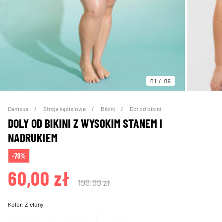
01
06
Damska
Stroje kąpielowe
Bikini
Dół od bikini
DOLY OD BIKINI Z WYSOKIM STANEM I
NADRUKIEM
-70%
60,00 zł
199,99 zł
Kolor:
Zielony