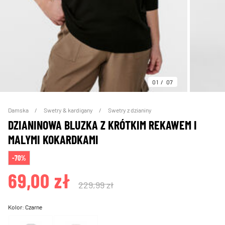
01
07
Damska
Swetry & kardigany
Swetry z dzianiny
DZIANINOWA BLUZKA Z KRÓTKIM REKAWEM I
MALYMI KOKARDKAMI
-70%
69,00 zł
229,99 zł
Kolor:
Czarne