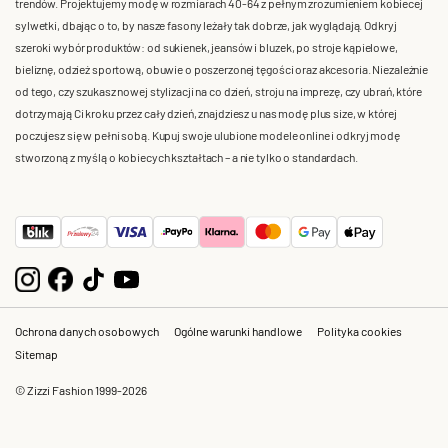
trendów. Projektujemy modę w rozmiarach 40-64 z pełnym zrozumieniem kobiecej
sylwetki, dbając o to, by nasze fasony leżały tak dobrze, jak wyglądają. Odkryj
szeroki wybór produktów: od sukienek, jeansów i bluzek, po stroje kąpielowe,
bieliznę, odzież sportową, obuwie o poszerzonej tęgości oraz akcesoria. Niezależnie
od tego, czy szukasz nowej stylizacji na co dzień, stroju na imprezę, czy ubrań, które
dotrzymają Ci kroku przez cały dzień, znajdziesz u nas modę plus size, w której
poczujesz się w pełni sobą. Kupuj swoje ulubione modele online i odkryj modę
stworzoną z myślą o kobiecych kształtach – a nie tylko o standardach.
Ochrona danych osobowych
Ogólne warunki handlowe
Polityka cookies
Sitemap
© Zizzi Fashion 1999-2026