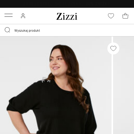
BEZPŁATNA
DOSTAWA OD 59 ZŁ *
Menu