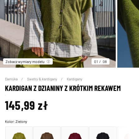
Zobacz wymiary modelu
01
08
Damska
Swetry & kardigany
Kardigany
KARDIGAN Z DZIANINY Z KRÓTKIM REKAWEM
145,99 zł
Kolor:
Zielony