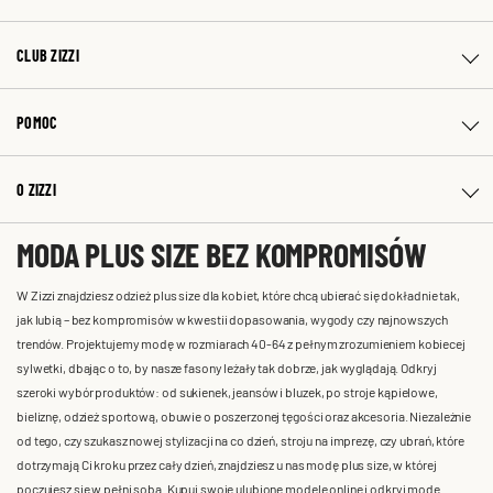
CLUB ZIZZI
POMOC
O ZIZZI
MODA PLUS SIZE BEZ KOMPROMISÓW
W Zizzi znajdziesz odzież plus size dla kobiet, które chcą ubierać się dokładnie tak,
jak lubią – bez kompromisów w kwestii dopasowania, wygody czy najnowszych
trendów. Projektujemy modę w rozmiarach 40-64 z pełnym zrozumieniem kobiecej
sylwetki, dbając o to, by nasze fasony leżały tak dobrze, jak wyglądają. Odkryj
szeroki wybór produktów: od sukienek, jeansów i bluzek, po stroje kąpielowe,
bieliznę, odzież sportową, obuwie o poszerzonej tęgości oraz akcesoria. Niezależnie
od tego, czy szukasz nowej stylizacji na co dzień, stroju na imprezę, czy ubrań, które
dotrzymają Ci kroku przez cały dzień, znajdziesz u nas modę plus size, w której
poczujesz się w pełni sobą. Kupuj swoje ulubione modele online i odkryj modę