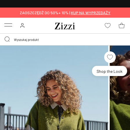
BEZPŁATNA
DOSTAWA OD 59 ZŁ *
ZAOSZCZĘDŹ DO 50%+ 10% |
KUP NA WYPRZEDAŻY
Menu
Shop the Look