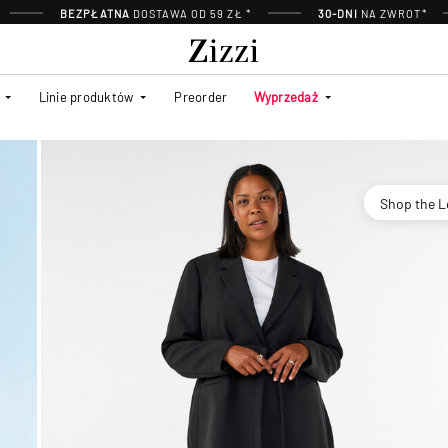
BEZPŁATNA
DOSTAWA OD 59 ZŁ *
30-DNI
NA ZWROT*
Linie produktów
Preorder
Wyprzedaż
Shop the 