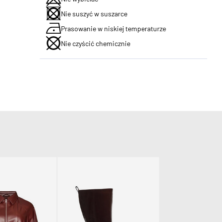
Nie suszyć w suszarce
Prasowanie w niskiej temperaturze
Nie czyścić chemicznie