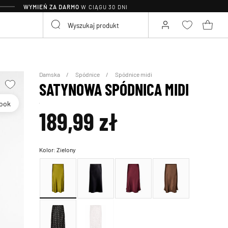
WYMIEŃ ZA DARMO
W CIĄGU 30 DNI
Damska
Spódnice
Spódnice midi
SATYNOWA SPÓDNICA MIDI
Look
189,99 zł
Kolor:
Zielony