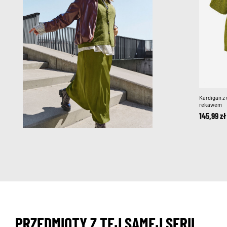
Kardigan z 
rekawem
145,99 zł
PRZEDMIOTY Z TEJ SAMEJ SERII