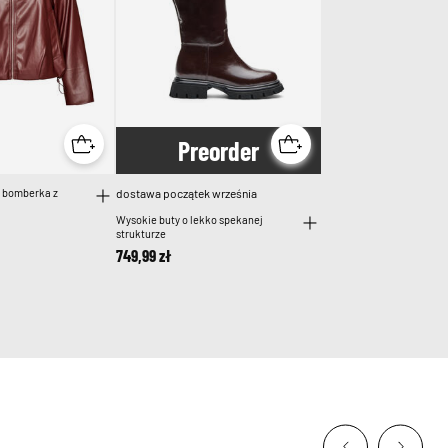
Pre
order
 bomberka z
dostawa początek września
Wysokie buty o lekko spekanej
strukturze
749,99 zł