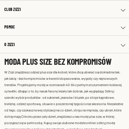
CLUB ZIZZI
POMOC
O ZIZZI
MODA PLUS SIZE BEZ KOMPROMISÓW
W Zizzi znajdziesz odzież plus size dla kobiet, które chcą ubierać się dokładnie tak,
jak lubią – bez kompromisów w kwestii dopasowania, wygody czy najnowszych
trendów. Projektujemy modę w rozmiarach 40-64 z pełnym zrozumieniem kobiecej
sylwetki, dbając o to, by nasze fasony leżały tak dobrze, jak wyglądają. Odkryj
szeroki wybór produktów: od sukienek, jeansów i bluzek, po stroje kąpielowe,
bieliznę, odzież sportową, obuwie o poszerzonej tęgości oraz akcesoria. Niezależnie
od tego, czy szukasz nowej stylizacji na co dzień, stroju na imprezę, czy ubrań, które
dotrzymają Ci kroku przez cały dzień, znajdziesz u nas modę plus size, w której
poczujesz się w pełni sobą. Kupuj swoje ulubione modele online i odkryj modę