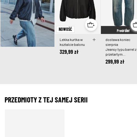
NOWOŚĆ
order
Pre
Lekka kurtka w
dostawa koniec
ksztalcie balonu
sierpnia
Jeansy typu barrel z
329,99 zł
przetartym
wykonczeniem
299,99 zł
PRZEDMIOTY Z TEJ SAMEJ SERII