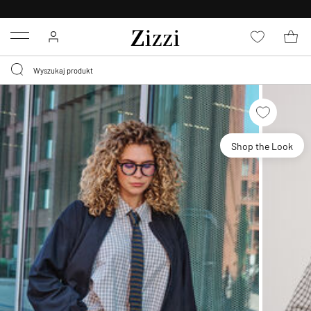
BEZPŁATNA
DOSTAWA OD 59 ZŁ *
Menu
Shop the Look