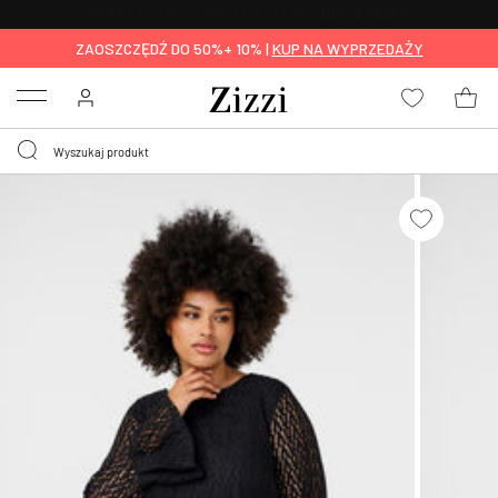
BEZPŁATNA
DOSTAWA OD 59 ZŁ *
ZAOSZCZĘDŹ DO 50%+ 10% |
KUP NA WYPRZEDAŻY
Menu