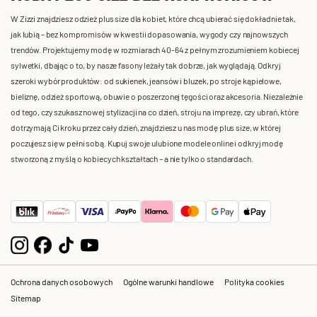
W Zizzi znajdziesz odzież plus size dla kobiet, które chcą ubierać się dokładnie tak,
jak lubią – bez kompromisów w kwestii dopasowania, wygody czy najnowszych
trendów. Projektujemy modę w rozmiarach 40-64 z pełnym zrozumieniem kobiecej
sylwetki, dbając o to, by nasze fasony leżały tak dobrze, jak wyglądają. Odkryj
szeroki wybór produktów: od sukienek, jeansów i bluzek, po stroje kąpielowe,
bieliznę, odzież sportową, obuwie o poszerzonej tęgości oraz akcesoria. Niezależnie
od tego, czy szukasz nowej stylizacji na co dzień, stroju na imprezę, czy ubrań, które
dotrzymają Ci kroku przez cały dzień, znajdziesz u nas modę plus size, w której
poczujesz się w pełni sobą. Kupuj swoje ulubione modele online i odkryj modę
stworzoną z myślą o kobiecych kształtach – a nie tylko o standardach.
Ochrona danych osobowych
Ogólne warunki handlowe
Polityka cookies
Sitemap