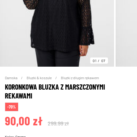
01
07
Damska
Bluzki & koszule
Bluzki z długim rękawem
KORONKOWA BLUZKA Z MARSZCZONYMI
REKAWAMI
-70%
90,00 zł
299,99 zł
Kolor:
Czarne