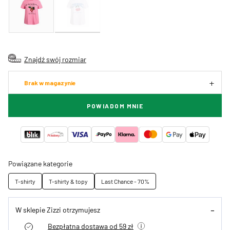
Znajdź swój rozmiar
Brak w magazynie
POWIADOM MNIE
Powiązane kategorie
T-shirty
T-shirty & topy
Last Chance - 70%
W sklepie Zizzi otrzymujesz
Bezpłatna dostawa od 59 zł