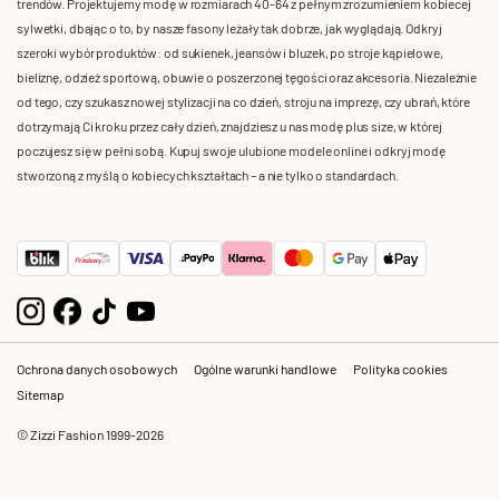
trendów. Projektujemy modę w rozmiarach 40-64 z pełnym zrozumieniem kobiecej
sylwetki, dbając o to, by nasze fasony leżały tak dobrze, jak wyglądają. Odkryj
szeroki wybór produktów: od sukienek, jeansów i bluzek, po stroje kąpielowe,
bieliznę, odzież sportową, obuwie o poszerzonej tęgości oraz akcesoria. Niezależnie
od tego, czy szukasz nowej stylizacji na co dzień, stroju na imprezę, czy ubrań, które
dotrzymają Ci kroku przez cały dzień, znajdziesz u nas modę plus size, w której
poczujesz się w pełni sobą. Kupuj swoje ulubione modele online i odkryj modę
stworzoną z myślą o kobiecych kształtach – a nie tylko o standardach.
Ochrona danych osobowych
Ogólne warunki handlowe
Polityka cookies
Sitemap
© Zizzi Fashion 1999-2026