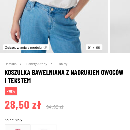
Zobacz wymiary modelu
01
06
Damska
T-shirty & topy
T-shirty
KOSZULKA BAWELNIANA Z NADRUKIEM OWOCÓW
I TEKSTEM
-70%
28,50 zł
94,99 zł
Kolor:
Biały