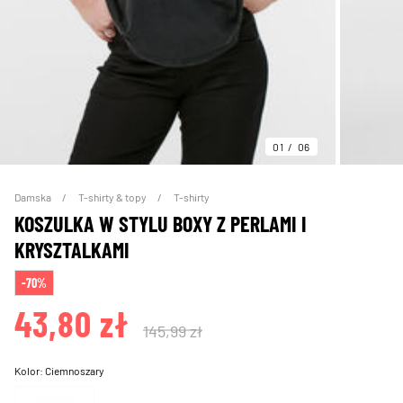
01
06
Damska
T-shirty & topy
T-shirty
KOSZULKA W STYLU BOXY Z PERLAMI I
KRYSZTALKAMI
-70%
43,80 zł
145,99 zł
Kolor:
Ciemnoszary