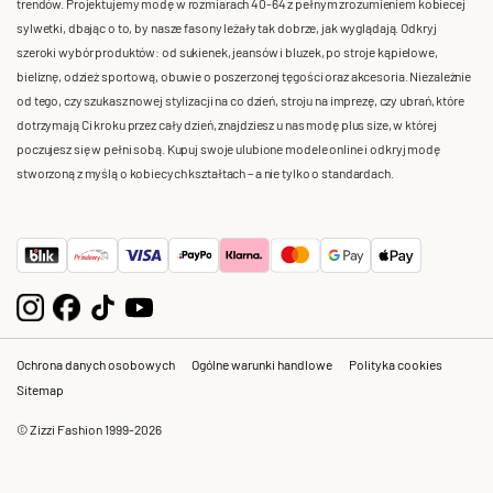
trendów. Projektujemy modę w rozmiarach 40-64 z pełnym zrozumieniem kobiecej
sylwetki, dbając o to, by nasze fasony leżały tak dobrze, jak wyglądają. Odkryj
szeroki wybór produktów: od sukienek, jeansów i bluzek, po stroje kąpielowe,
bieliznę, odzież sportową, obuwie o poszerzonej tęgości oraz akcesoria. Niezależnie
od tego, czy szukasz nowej stylizacji na co dzień, stroju na imprezę, czy ubrań, które
dotrzymają Ci kroku przez cały dzień, znajdziesz u nas modę plus size, w której
poczujesz się w pełni sobą. Kupuj swoje ulubione modele online i odkryj modę
stworzoną z myślą o kobiecych kształtach – a nie tylko o standardach.
Ochrona danych osobowych
Ogólne warunki handlowe
Polityka cookies
Sitemap
© Zizzi Fashion 1999-2026