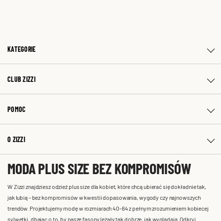
KATEGORIE
CLUB ZIZZI
POMOC
O ZIZZI
MODA PLUS SIZE BEZ KOMPROMISÓW
W Zizzi znajdziesz odzież plus size dla kobiet, które chcą ubierać się dokładnie tak,
jak lubią – bez kompromisów w kwestii dopasowania, wygody czy najnowszych
trendów. Projektujemy modę w rozmiarach 40-64 z pełnym zrozumieniem kobiecej
sylwetki, dbając o to, by nasze fasony leżały tak dobrze, jak wyglądają. Odkryj