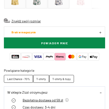
Znajdź swój rozmiar
Brak w magazynie
POWIADOM MNIE
Powiązane kategorie
Last Chance - 70%
T-shirty
T-shirty & topy
W sklepie Zizzi otrzymujesz
Bezpłatna dostawa od 59 zł
Czas dostawy: 3–4 dni