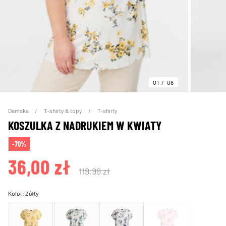
01
06
Damska
T-shirty & topy
T-shirty
KOSZULKA Z NADRUKIEM W KWIATY
-70%
36,00 zł
119,99 zł
Kolor:
Żółty