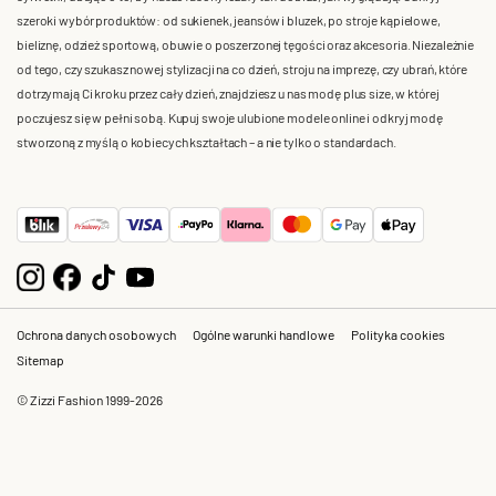
szeroki wybór produktów: od sukienek, jeansów i bluzek, po stroje kąpielowe,
bieliznę, odzież sportową, obuwie o poszerzonej tęgości oraz akcesoria. Niezależnie
od tego, czy szukasz nowej stylizacji na co dzień, stroju na imprezę, czy ubrań, które
dotrzymają Ci kroku przez cały dzień, znajdziesz u nas modę plus size, w której
poczujesz się w pełni sobą. Kupuj swoje ulubione modele online i odkryj modę
stworzoną z myślą o kobiecych kształtach – a nie tylko o standardach.
Ochrona danych osobowych
Ogólne warunki handlowe
Polityka cookies
Sitemap
© Zizzi Fashion 1999-2026