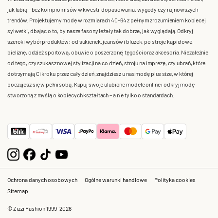
jak lubią – bez kompromisów w kwestii dopasowania, wygody czy najnowszych
trendów. Projektujemy modę w rozmiarach 40-64 z pełnym zrozumieniem kobiecej
sylwetki, dbając o to, by nasze fasony leżały tak dobrze, jak wyglądają. Odkryj
szeroki wybór produktów: od sukienek, jeansów i bluzek, po stroje kąpielowe,
bieliznę, odzież sportową, obuwie o poszerzonej tęgości oraz akcesoria. Niezależnie
od tego, czy szukasz nowej stylizacji na co dzień, stroju na imprezę, czy ubrań, które
dotrzymają Ci kroku przez cały dzień, znajdziesz u nas modę plus size, w której
poczujesz się w pełni sobą. Kupuj swoje ulubione modele online i odkryj modę
stworzoną z myślą o kobiecych kształtach – a nie tylko o standardach.
Ochrona danych osobowych
Ogólne warunki handlowe
Polityka cookies
Sitemap
© Zizzi Fashion 1999-2026