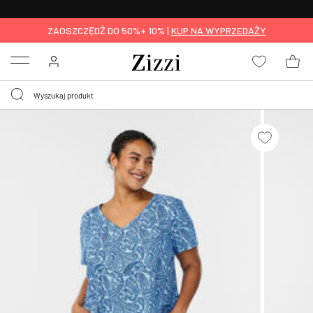
BEZPŁATNA
DOSTAWA OD 59 ZŁ *
ZAOSZCZĘDŹ DO 50%+ 10% |
KUP NA WYPRZEDAŻY
Menu