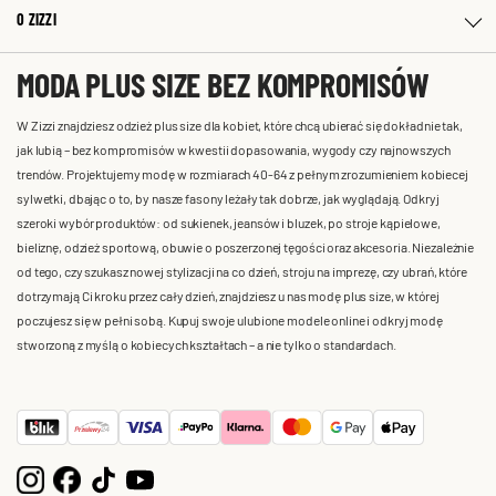
O ZIZZI
MODA PLUS SIZE BEZ KOMPROMISÓW
W Zizzi znajdziesz odzież plus size dla kobiet, które chcą ubierać się dokładnie tak,
jak lubią – bez kompromisów w kwestii dopasowania, wygody czy najnowszych
trendów. Projektujemy modę w rozmiarach 40-64 z pełnym zrozumieniem kobiecej
sylwetki, dbając o to, by nasze fasony leżały tak dobrze, jak wyglądają. Odkryj
szeroki wybór produktów: od sukienek, jeansów i bluzek, po stroje kąpielowe,
bieliznę, odzież sportową, obuwie o poszerzonej tęgości oraz akcesoria. Niezależnie
od tego, czy szukasz nowej stylizacji na co dzień, stroju na imprezę, czy ubrań, które
dotrzymają Ci kroku przez cały dzień, znajdziesz u nas modę plus size, w której
poczujesz się w pełni sobą. Kupuj swoje ulubione modele online i odkryj modę
stworzoną z myślą o kobiecych kształtach – a nie tylko o standardach.