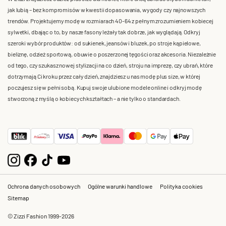
jak lubią – bez kompromisów w kwestii dopasowania, wygody czy najnowszych
trendów. Projektujemy modę w rozmiarach 40-64 z pełnym zrozumieniem kobiecej
sylwetki, dbając o to, by nasze fasony leżały tak dobrze, jak wyglądają. Odkryj
szeroki wybór produktów: od sukienek, jeansów i bluzek, po stroje kąpielowe,
bieliznę, odzież sportową, obuwie o poszerzonej tęgości oraz akcesoria. Niezależnie
od tego, czy szukasz nowej stylizacji na co dzień, stroju na imprezę, czy ubrań, które
dotrzymają Ci kroku przez cały dzień, znajdziesz u nas modę plus size, w której
poczujesz się w pełni sobą. Kupuj swoje ulubione modele online i odkryj modę
stworzoną z myślą o kobiecych kształtach – a nie tylko o standardach.
Ochrona danych osobowych
Ogólne warunki handlowe
Polityka cookies
Sitemap
© Zizzi Fashion 1999-2026