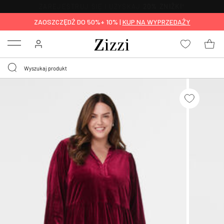
BEZPŁATNA
DOSTAWA OD 59 ZŁ *
ZAOSZCZĘDŹ DO 50%+ 10% |
KUP NA WYPRZEDAŻY
Menu