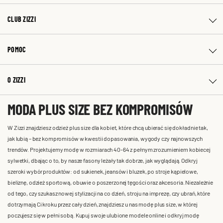
CLUB ZIZZI
POMOC
O ZIZZI
MODA PLUS SIZE BEZ KOMPROMISÓW
W Zizzi znajdziesz odzież plus size dla kobiet, które chcą ubierać się dokładnie tak,
jak lubią – bez kompromisów w kwestii dopasowania, wygody czy najnowszych
trendów. Projektujemy modę w rozmiarach 40-64 z pełnym zrozumieniem kobiecej
sylwetki, dbając o to, by nasze fasony leżały tak dobrze, jak wyglądają. Odkryj
szeroki wybór produktów: od sukienek, jeansów i bluzek, po stroje kąpielowe,
bieliznę, odzież sportową, obuwie o poszerzonej tęgości oraz akcesoria. Niezależnie
od tego, czy szukasz nowej stylizacji na co dzień, stroju na imprezę, czy ubrań, które
dotrzymają Ci kroku przez cały dzień, znajdziesz u nas modę plus size, w której
poczujesz się w pełni sobą. Kupuj swoje ulubione modele online i odkryj modę