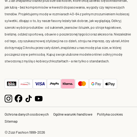
W Zizzi znajdziesz odzież plus size dla kobiet, które chcą ubierać się dokładnie tak,
jak lubią – bez kompromisów w kwestii dopasowania, wygody czy najnowszych
trendów. Projektujemy modę w rozmiarach 40-64 z pełnym zrozumieniem kobiecej
sylwetki, dbając o to, by nasze fasony leżały tak dobrze, jak wyglądają. Odkryj
szeroki wybór produktów: od sukienek, jeansów i bluzek, po stroje kąpielowe,
bieliznę, odzież sportową, obuwie o poszerzonej tęgości oraz akcesoria. Niezależnie
od tego, czy szukasz nowej stylizacji na co dzień, stroju na imprezę, czy ubrań, które
dotrzymają Ci kroku przez cały dzień, znajdziesz u nas modę plus size, w której
poczujesz się w pełni sobą. Kupuj swoje ulubione modele online i odkryj modę
stworzoną z myślą o kobiecych kształtach – a nie tylko o standardach.
Ochrona danych osobowych
Ogólne warunki handlowe
Polityka cookies
Sitemap
© Zizzi Fashion 1999-2026