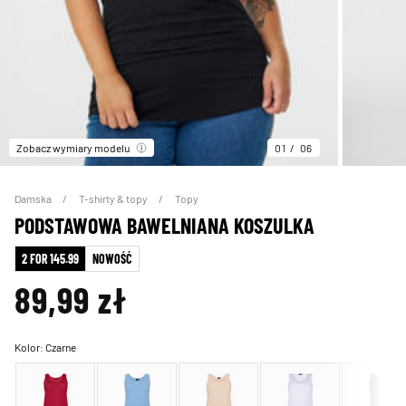
Zobacz wymiary modelu
01
06
Damska
T-shirty & topy
Topy
PODSTAWOWA BAWELNIANA KOSZULKA
2 FOR 145.99
NOWOŚĆ
89,99 zł
Kolor:
Czarne