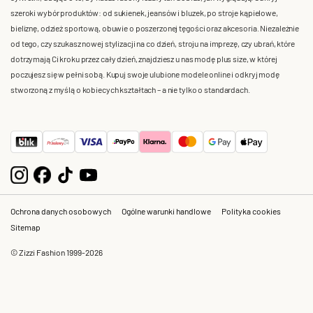
szeroki wybór produktów: od sukienek, jeansów i bluzek, po stroje kąpielowe,
bieliznę, odzież sportową, obuwie o poszerzonej tęgości oraz akcesoria. Niezależnie
od tego, czy szukasz nowej stylizacji na co dzień, stroju na imprezę, czy ubrań, które
dotrzymają Ci kroku przez cały dzień, znajdziesz u nas modę plus size, w której
poczujesz się w pełni sobą. Kupuj swoje ulubione modele online i odkryj modę
stworzoną z myślą o kobiecych kształtach – a nie tylko o standardach.
Ochrona danych osobowych
Ogólne warunki handlowe
Polityka cookies
Sitemap
© Zizzi Fashion 1999-2026