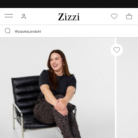
BEZPŁATNA
DOSTAWA OD 59 ZŁ *
Menu