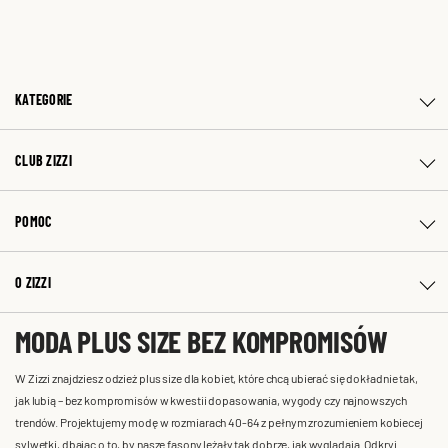
KATEGORIE
CLUB ZIZZI
POMOC
O ZIZZI
MODA PLUS SIZE BEZ KOMPROMISÓW
W Zizzi znajdziesz odzież plus size dla kobiet, które chcą ubierać się dokładnie tak,
jak lubią – bez kompromisów w kwestii dopasowania, wygody czy najnowszych
trendów. Projektujemy modę w rozmiarach 40-64 z pełnym zrozumieniem kobiecej
sylwetki, dbając o to, by nasze fasony leżały tak dobrze, jak wyglądają. Odkryj