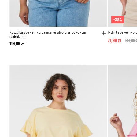
-20%
Koszulka z bawelny organicznej zdobiona rockowym
T-shirt z bawelny o
nadrukiem
71,99 zł
Price
89,99 
119,99 zł