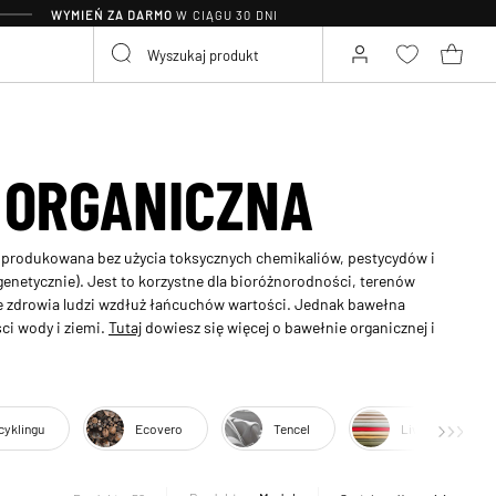
WYMIEŃ ZA DARMO
W CIĄGU 30 DNI
 ORGANICZNA
i produkowana bez użycia toksycznych chemikaliów, pestycydów i
etycznie). Jest to korzystne dla bioróżnorodności, terenów
e zdrowia ludzi wzdłuż łańcuchów wartości. Jednak bawełna
ci wody i ziemi.
Tutaj
dowiesz się więcej o bawełnie organicznej i
ecyklingu
Ecovero
Tencel
Livaeco