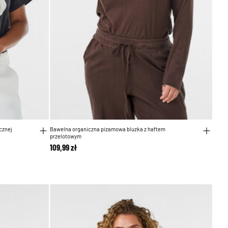
cznej
Bawelna organiczna pizamowa bluzka z haftem
przelotowym
109,99 zł