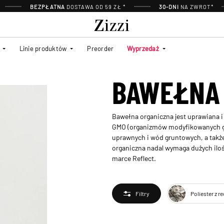
BEZPŁATNA
DOSTAWA OD 59 ZŁ *
30-DNI
NA ZWROT*
Linie produktów
Preorder
Wyprzedaż
BAWEŁNA
Bawełna organiczna jest uprawiana 
GMO (organizmów modyfikowanych gen
uprawnych i wód gruntowych, a takż
organiczna nadal wymaga dużych iloś
marce Reflect.
Poliester z r
Filtry