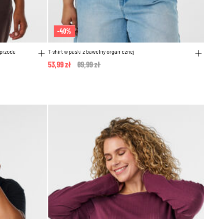
-40%
 przodu
T-shirt w paski z bawelny organicznej
53,99 zł
Price reduced from
89,99 zł
to