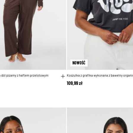
NOWOŚĆ
 dól pizamy z haftem przelotowym
Koszulka z grafika wykonana z bawelny organi
109,99 zł