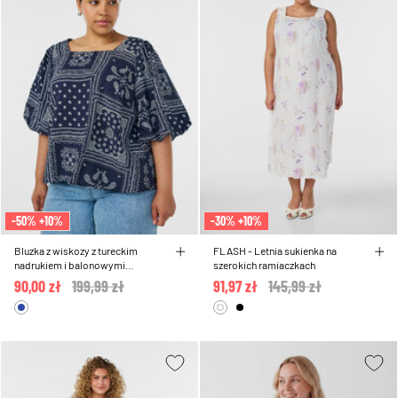
-50% +10%
-30% +10%
Bluzka z wiskozy z tureckim
FLASH - Letnia sukienka na
nadrukiem i balonowymi
szerokich ramiaczkach
rekawami
90,00 zł
Price reduced from
199,99 zł
to
91,97 zł
Price reduced from
145,99 zł
to