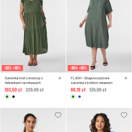
-50% +10%
-30% +10%
Sukienka midi z wiskozy z
FLASH - Dluga koszulowa
falbankami na rekawach
sukienka z krótkim rekawem
103,50 zł
Price reduced from
229,99 zł
to
88,19 zł
Price reduced from
139,99 zł
to