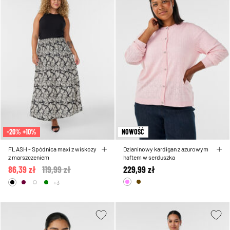
-20% +10%
NOWOŚĆ
FLASH - Spódnica maxi z wiskozy
Dzianinowy kardigan z azurowym
z marszczeniem
haftem w serduszka
86,39 zł
Price reduced from
119,99 zł
to
229,99 zł
+3