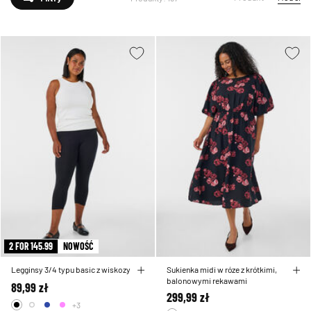
2 FOR 145.99
NOWOŚĆ
Legginsy 3/4 typu basic z wiskozy
Sukienka midi w róze z krótkimi,
balonowymi rekawami
89,99 zł
299,99 zł
+3