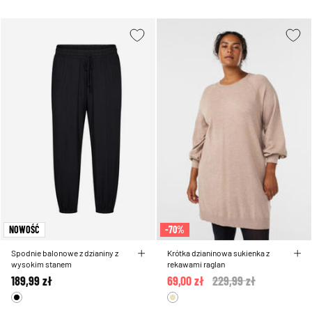
NOWOŚĆ
-70%
Spodnie balonowe z dzianiny z
Krótka dzianinowa sukienka z
wysokim stanem
rekawami raglan
189,99 zł
69,00 zł
Price reduced from
229,99 zł
to