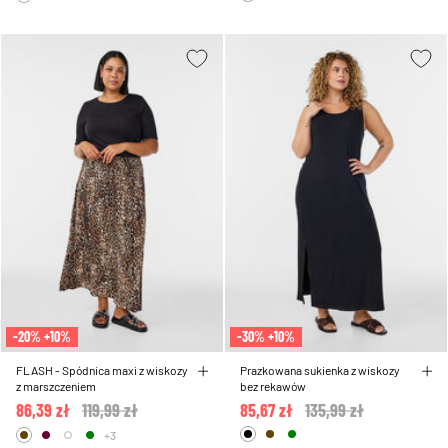
-20% +10%
-30% +10%
FLASH - Spódnica maxi z wiskozy
Prazkowana sukienka z wiskozy
z marszczeniem
bez rekawów
86,39 zł
Price reduced from
119,99 zł
to
85,67 zł
Price reduced from
135,99 zł
to
+3