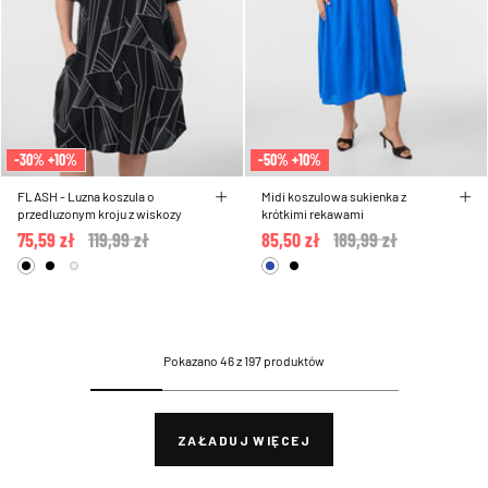
-30% +10%
-50% +10%
FLASH - Luzna koszula o
Midi koszulowa sukienka z
przedluzonym kroju z wiskozy
krótkimi rekawami
75,59 zł
Price reduced from
119,99 zł
to
85,50 zł
Price reduced from
189,99 zł
to
Pokazano 46 z 197 produktów
ZAŁADUJ WIĘCEJ