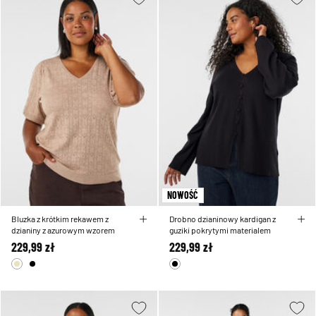
NOWOŚĆ
Bluzka z krótkim rekawem z
Drobno dzianinowy kardigan z
dzianiny z azurowym wzorem
guziki pokrytymi materialem
229,99 zł
229,99 zł