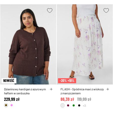
NOWOŚĆ
-20% +10%
Dzianinowy kardigan z azurowym
FLASH - Spódnica maxi z wiskozy
haftem w serduszka
z marszczeniem
229,99 zł
86,39 zł
Price reduced from
119,99 zł
to
+3