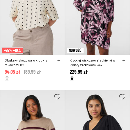
-45% +10%
NOWOŚĆ
Bluzka wiskozowa w kropki z
Krótkiej wiskozowej sukienki w
rekawami 1/2
kwiaty z rekawami 3/4
94,05 zł
Price reduced from
189,99 zł
to
229,99 zł