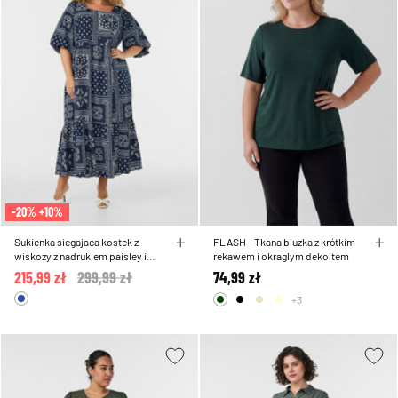
-20% +10%
Sukienka siegajaca kostek z
FLASH - Tkana bluzka z krótkim
wiskozy z nadrukiem paisley i
rekawem i okraglym dekoltem
krótkimi rekawami
215,99 zł
Price reduced from
299,99 zł
to
74,99 zł
+3