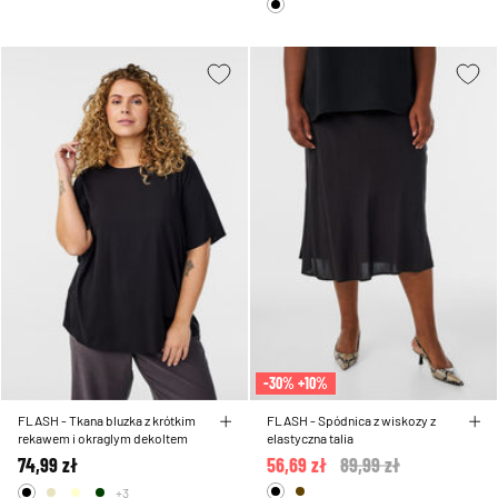
-30% +10%
FLASH - Tkana bluzka z krótkim
FLASH - Spódnica z wiskozy z
rekawem i okraglym dekoltem
elastyczna talia
74,99 zł
56,69 zł
Price reduced from
89,99 zł
to
+3