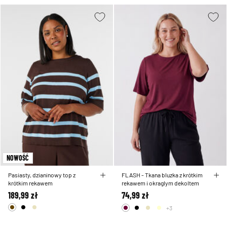
NOWOŚĆ
Pasiasty, dzianinowy top z
FLASH - Tkana bluzka z krótkim
krótkim rekawem
rekawem i okraglym dekoltem
189,99 zł
74,99 zł
+3