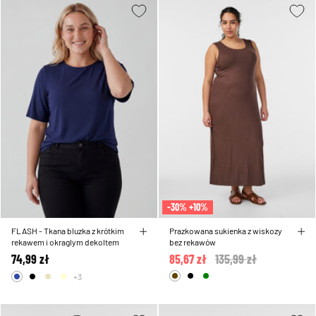
-30% +10%
FLASH - Tkana bluzka z krótkim
Prazkowana sukienka z wiskozy
rekawem i okraglym dekoltem
bez rekawów
74,99 zł
85,67 zł
Price reduced from
135,99 zł
to
+3