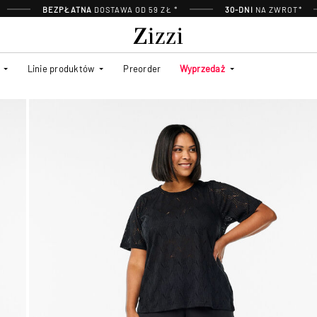
BEZPŁATNA
DOSTAWA OD 59 ZŁ *
30-DNI
NA ZWROT*
Linie produktów
Preorder
Wyprzedaż