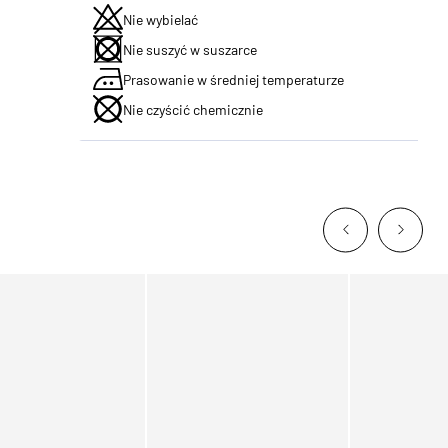
Nie wybielać
Nie suszyć w suszarce
Prasowanie w średniej temperaturze
Nie czyścić chemicznie