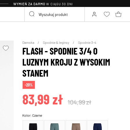
WYMIEŃ ZA DARMO
W CIĄGU 30 DNI
Damska
Spodnie & leginsy
Spodnie 3-4
FLASH - SPODNIE 3/4 O
LUZNYM KROJU Z WYSOKIM
STANEM
-20%
83,99 zł
104,99 zł
Kolor:
Czarne