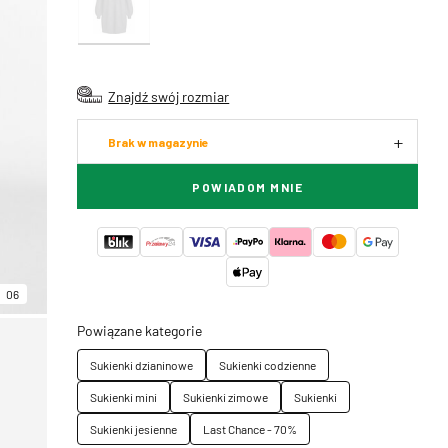
Znajdź swój rozmiar
Brak w magazynie
POWIADOM MNIE
06
Powiązane kategorie
Sukienki dzianinowe
Sukienki codzienne
Sukienki mini
Sukienki zimowe
Sukienki
Sukienki jesienne
Last Chance - 70%