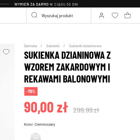
WYMIEŃ ZA DARMO
W CIĄGU 30 DNI
Damska
Sukienki
Sukienki dzianinowe
SUKIENKA DZIANINOWA Z
WZOREM ZAKARDOWYM I
REKAWAMI BALONOWYMI
-70%
90,00 zł
299,99 zł
Kolor:
Ciemnoszary