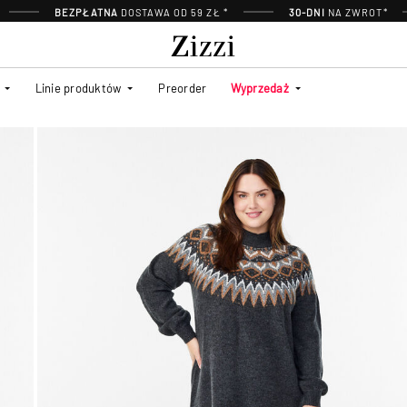
BEZPŁATNA
DOSTAWA OD 59 ZŁ *
30-DNI
NA ZWROT*
Linie produktów
Preorder
Wyprzedaż