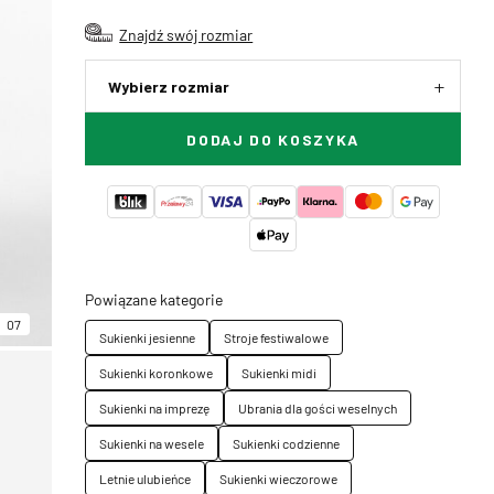
Znajdź swój rozmiar
Wybierz rozmiar
DODAJ DO KOSZYKA
Powiązane kategorie
07
Sukienki jesienne
Stroje festiwalowe
Sukienki koronkowe
Sukienki midi
Sukienki na imprezę
Ubrania dla gości weselnych
Sukienki na wesele
Sukienki codzienne
Letnie ulubieńce
Sukienki wieczorowe