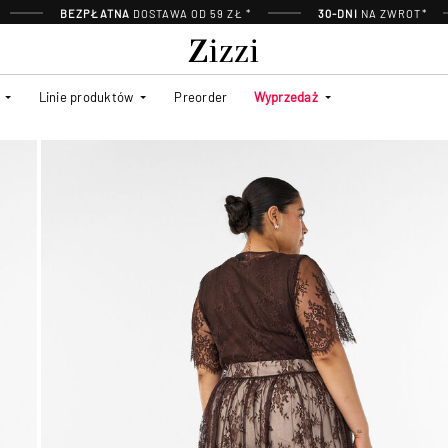
BEZPŁATNA
DOSTAWA OD 59 ZŁ *
30-DNI
NA ZWROT*
Linie produktów
Preorder
Wyprzedaż