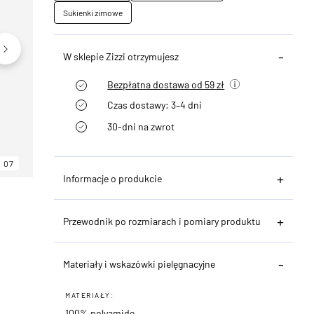
Sukienki zimowe
W sklepie Zizzi otrzymujesz
Bezpłatna dostawa od 59 zł
Czas dostawy: 3–4 dni
30-dni na zwrot
07
06
07
Informacje o produkcie
Przewodnik po rozmiarach i pomiary produktu
Materiały i wskazówki pielęgnacyjne
MATERIAŁY:
100% polyamide