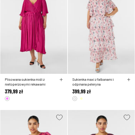
Plisowana sukienka midi z
Sukienka maxi z falbanami i
nietoperzowymi rekawami
odpinana peleryna
379,99 zł
399,99 zł