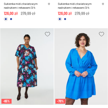
Sukienka midi z kwiatowym
Sukienka midi z kwiatowym
nadrukiem i rekawami 3/4
nadrukiem i rekawami 3/4
126,00 zł
Price reduced from
279,99 zł
to
126,00 zł
Price reduced from
279,99 zł
to
-65%
-70%