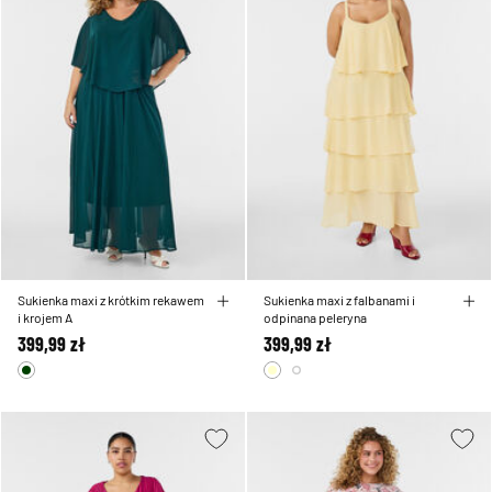
Sukienka maxi z krótkim rekawem
Sukienka maxi z falbanami i
i krojem A
odpinana peleryna
399,99 zł
399,99 zł