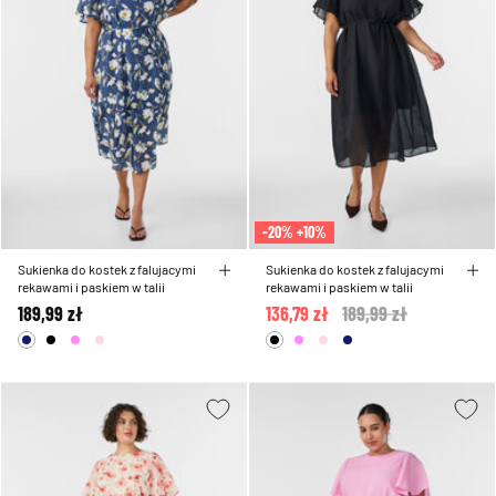
-20% +10%
Sukienka do kostek z falujacymi
Sukienka do kostek z falujacymi
rekawami i paskiem w talii
rekawami i paskiem w talii
189,99 zł
136,79 zł
Price reduced from
189,99 zł
to