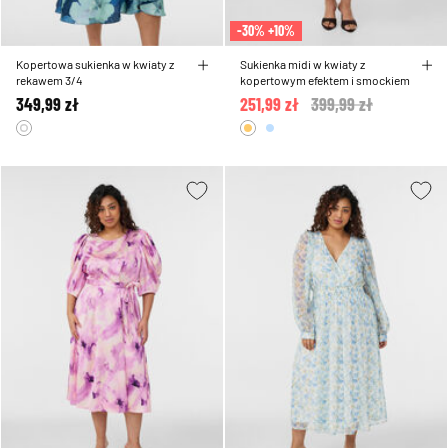
-30% +10%
Kopertowa sukienka w kwiaty z
Sukienka midi w kwiaty z
rekawem 3/4
kopertowym efektem i smockiem
349,99 zł
251,99 zł
Price reduced from
399,99 zł
to