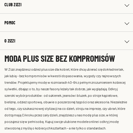
CLUB ZIZZI
POMOC
O ZIZZI
MODA PLUS SIZE BEZ KOMPROMISÓW
W Zizzi znajdziesz odzież plus size dla kobiet, które chcą ubierać się dokładnie tak,
jak lubią – bez kompromisów w kwestii dopasowania, wygody czy najnowszych
trendów. Projektujemy modę w rozmiarach 40-64 z pełnym zrozumieniem kobiecej
sylwetki, dbając o to, by nasze fasony leżały tak dobrze, jak wyglądają. Odkryj
szeroki wybór produktów: od sukienek, jeansów i bluzek, po stroje kąpielowe,
bieliznę, odzież sportową, obuwie o poszerzonej tęgości oraz akcesoria. Niezależnie
od tego, czy szukasz nowej stylizacji na co dzień, stroju na imprezę, czy ubrań, które
dotrzymają Ci kroku przez cały dzień, znajdziesz u nas modę plus size, w której
poczujesz się w pełni sobą. Kupuj swoje ulubione modele online i odkryj modę
stworzoną z myślą o kobiecych kształtach – a nie tylko o standardach.