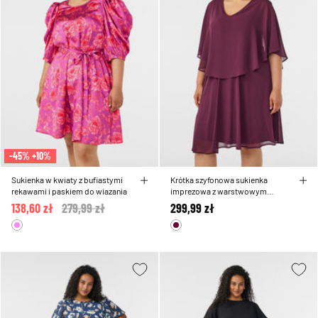
-45% +10%
Sukienka w kwiaty z bufiastymi
Krótka szyfonowa sukienka
rekawami i paskiem do wiazania
imprezowa z warstwowym
efektem
138,60 zł
Price reduced from
279,99 zł
to
299,99 zł