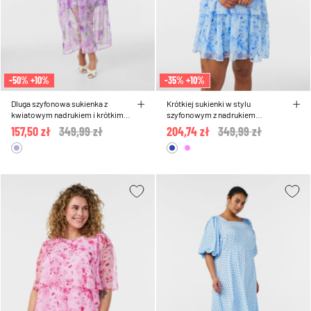
-50% +10%
-35% +10%
Dluga szyfonowa sukienka z
Krótkiej sukienki w stylu
kwiatowym nadrukiem i krótkimi
szyfonowym z nadrukiem
rekawami
kwiatowym i warstwami falbanek
157,50 zł
Price reduced from
349,99 zł
to
204,74 zł
Price reduced from
349,99 zł
to