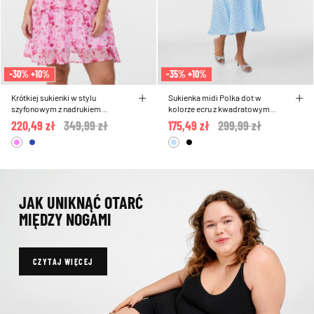
-30% +10%
-35% +10%
Krótkiej sukienki w stylu
Sukienka midi Polka dot w
szyfonowym z nadrukiem
kolorze ecru z kwadratowym
kwiatowym i warstwami falbanek
dekoltem
220,49 zł
Price reduced from
349,99 zł
to
175,49 zł
Price reduced from
299,99 zł
to
JAK UNIKNĄĆ OTARĆ
MIĘDZY NOGAMI
CZYTAJ WIĘCEJ