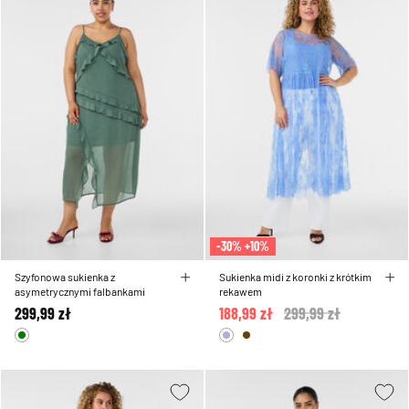
-30% +10%
Szyfonowa sukienka z
Sukienka midi z koronki z krótkim
asymetrycznymi falbankami
rekawem
299,99 zł
188,99 zł
Price reduced from
299,99 zł
to