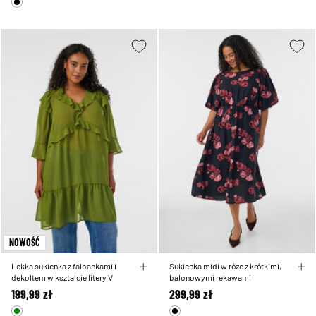
NOWOŚĆ
Lekka sukienka z falbankami i
Sukienka midi w róze z krótkimi,
dekoltem w ksztalcie litery V
balonowymi rekawami
199,99 zł
299,99 zł