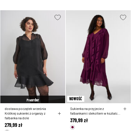
NOWOŚĆ
order
Pre
dostawa początek września
Sukienka na przyjecie z
Krótkiej sukienki z organzy z
falbankami i dekoltem w ksztalcie
falbanka na dole
litery V
379,99 zł
279,99 zł