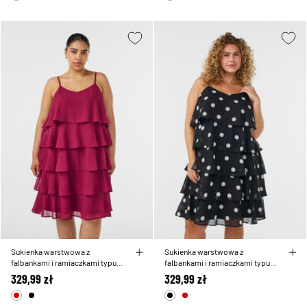
Sukienka warstwowa z
Sukienka warstwowa z
falbankami i ramiaczkami typu
falbankami i ramiaczkami typu
spaghetti
spaghetti
329,99 zł
329,99 zł