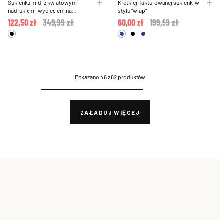
Sukienka midi z kwiatowym
Krótkiej, fakturowanej sukienki w
nadrukiem i wycieciem na
stylu "wrap"
wysokosci talii
122,50 zł
Price reduced from
349,99 zł
to
60,00 zł
Price reduced from
199,99 zł
to
Pokazano 46 z 62 produktów
ZAŁADUJ WIĘCEJ