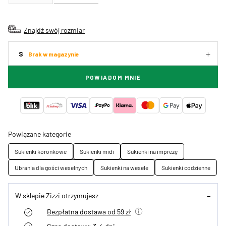
Znajdź swój rozmiar
S
Brak w magazynie
POWIADOM MNIE
Powiązane kategorie
Sukienki koronkowe
Sukienki midi
Sukienki na imprezę
Ubrania dla gości weselnych
Sukienki na wesele
Sukienki codzienne
W sklepie Zizzi otrzymujesz
Bezpłatna dostawa od 59 zł