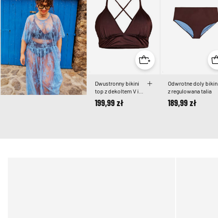
Dwustronny bikini
Odwrotne doly bikin
top z dekoltem V i
z regulowana talia
krzyzowanymi
199,99 zł
189,99 zł
ramiaczkami