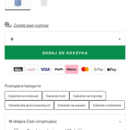
Znajdź swój rozmiar
S
DODAJ DO KOSZYKA
Powiązane kategorie
Sukienki koronkowe
Sukienki midi
Sukienki na imprezę
Ubrania dla gości weselnych
Sukienki na wesele
Sukienki codzienne
W sklepie Zizzi otrzymujesz