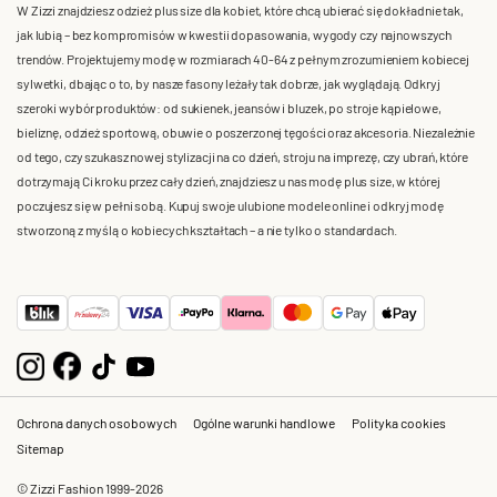
W Zizzi znajdziesz odzież plus size dla kobiet, które chcą ubierać się dokładnie tak,
jak lubią – bez kompromisów w kwestii dopasowania, wygody czy najnowszych
trendów. Projektujemy modę w rozmiarach 40-64 z pełnym zrozumieniem kobiecej
sylwetki, dbając o to, by nasze fasony leżały tak dobrze, jak wyglądają. Odkryj
szeroki wybór produktów: od sukienek, jeansów i bluzek, po stroje kąpielowe,
bieliznę, odzież sportową, obuwie o poszerzonej tęgości oraz akcesoria. Niezależnie
od tego, czy szukasz nowej stylizacji na co dzień, stroju na imprezę, czy ubrań, które
dotrzymają Ci kroku przez cały dzień, znajdziesz u nas modę plus size, w której
poczujesz się w pełni sobą. Kupuj swoje ulubione modele online i odkryj modę
stworzoną z myślą o kobiecych kształtach – a nie tylko o standardach.
Ochrona danych osobowych
Ogólne warunki handlowe
Polityka cookies
Sitemap
© Zizzi Fashion 1999-2026