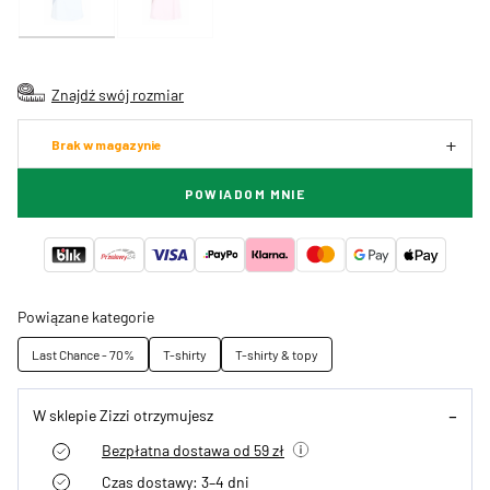
Znajdź swój rozmiar
Brak w magazynie
POWIADOM MNIE
Powiązane kategorie
Last Chance - 70%
T-shirty
T-shirty & topy
W sklepie Zizzi otrzymujesz
Bezpłatna dostawa od 59 zł
Czas dostawy: 3–4 dni