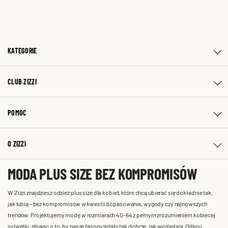
KATEGORIE
CLUB ZIZZI
POMOC
O ZIZZI
MODA PLUS SIZE BEZ KOMPROMISÓW
W Zizzi znajdziesz odzież plus size dla kobiet, które chcą ubierać się dokładnie tak,
jak lubią – bez kompromisów w kwestii dopasowania, wygody czy najnowszych
trendów. Projektujemy modę w rozmiarach 40-64 z pełnym zrozumieniem kobiecej
sylwetki, dbając o to, by nasze fasony leżały tak dobrze, jak wyglądają. Odkryj