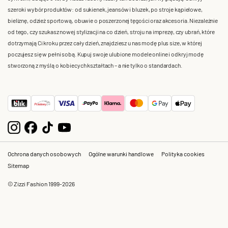
szeroki wybór produktów: od sukienek, jeansów i bluzek, po stroje kąpielowe,
bieliznę, odzież sportową, obuwie o poszerzonej tęgości oraz akcesoria. Niezależnie
od tego, czy szukasz nowej stylizacji na co dzień, stroju na imprezę, czy ubrań, które
dotrzymają Ci kroku przez cały dzień, znajdziesz u nas modę plus size, w której
poczujesz się w pełni sobą. Kupuj swoje ulubione modele online i odkryj modę
stworzoną z myślą o kobiecych kształtach – a nie tylko o standardach.
Ochrona danych osobowych
Ogólne warunki handlowe
Polityka cookies
Sitemap
© Zizzi Fashion 1999-2026