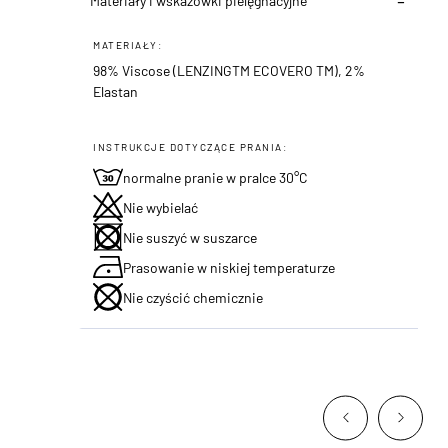
Materiały i wskazówki pielęgnacyjne
MATERIAŁY:
98% Viscose (LENZINGTM ECOVERO TM), 2%
Elastan
INSTRUKCJE DOTYCZĄCE PRANIA:
normalne pranie w pralce 30°C
Nie wybielać
Nie suszyć w suszarce
Prasowanie w niskiej temperaturze
Nie czyścić chemicznie