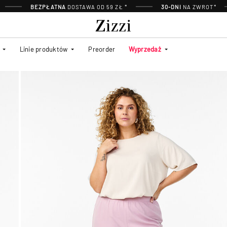
BEZPŁATNA
DOSTAWA OD 59 ZŁ *
30-DNI
NA ZWROT*
Linie produktów
Preorder
Wyprzedaż