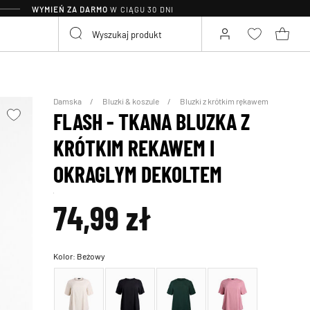
WYMIEŃ ZA DARMO
W CIĄGU 30 DNI
Damska
Bluzki & koszule
Bluzki z krótkim rękawem
FLASH - TKANA BLUZKA Z
KRÓTKIM REKAWEM I
OKRAGLYM DEKOLTEM
74,99 zł
Kolor:
Beżowy