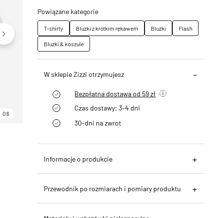
Powiązane kategorie
T-shirty
Bluzki z krótkim rękawem
Bluzki
Flash
Bluzki & koszule
W sklepie Zizzi otrzymujesz
Bezpłatna dostawa od 59 zł
Czas dostawy: 3–4 dni
06
06
06
30-dni na zwrot
Informacje o produkcie
Przewodnik po rozmiarach i pomiary produktu