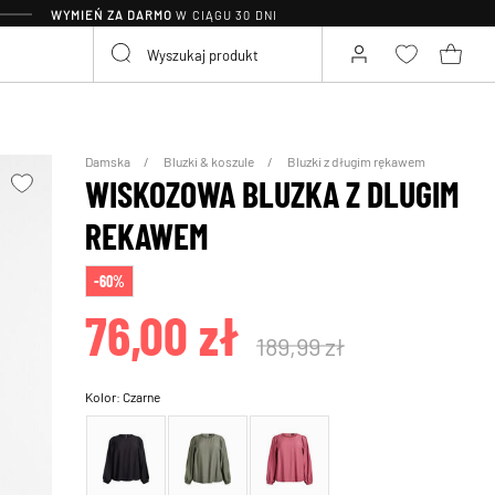
WYMIEŃ ZA DARMO
W CIĄGU 30 DNI
Damska
Bluzki & koszule
Bluzki z długim rękawem
WISKOZOWA BLUZKA Z DLUGIM
REKAWEM
-60%
76,00 zł
189,99 zł
Kolor:
Czarne