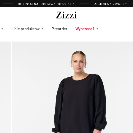
BEZPŁATNA
DOSTAWA OD 59 ZŁ *
30-DNI
NA ZWROT*
Linie produktów
Preorder
Wyprzedaż