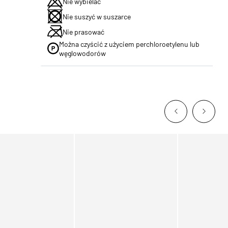
Nie wybielać
Nie suszyć w suszarce
Nie prasować
Można czyścić z użyciem perchloroetylenu lub
węglowodorów